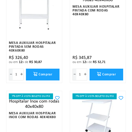
MESA AUXILIAR HOSPITALAR
PINTADA COM RODAS
40X40X80
MESA AUXILIAR HOSPITALAR
PINTADA SEM RODAS
40X60X80
R$
326
,
40
R$
345
,
87
ou em
12
x de
R$
30
,
87
ou em
12
x de
R$
32
,
71
－
＋
－
＋
Comprar
Comprar
7% OFF À VISTA BOLETO OU PIX
7% OFF À VISTA BOLETO OU PIX
MESA AUXILIAR HOSPITALAR
INOX COM RODAS 40X40X80