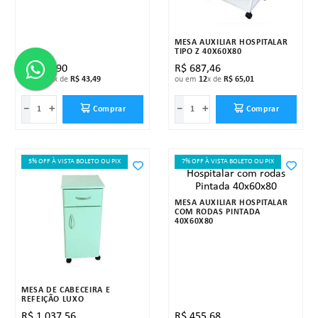
MESA AUXILIAR HOSPITALAR
TIPO Z 40X60X80
R$
459
,
90
R$
687
,
46
ou em
12
x de
R$
43
,
49
ou em
12
x de
R$
65
,
01
－
＋
－
＋
Comprar
Comprar
5% OFF À VISTA BOLETO OU PIX
7% OFF À VISTA BOLETO OU PIX
MESA AUXILIAR HOSPITALAR
COM RODAS PINTADA
40X60X80
MESA DE CABECEIRA E
REFEIÇÃO LUXO
R$
1
.
037
,
56
R$
455
,
68