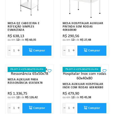
MESA DE CABECEIRA E
MESA HOSPITALAR AUXILIAR
REFEIÇÃO SIMPLES
PINTADA SEM RODAS
ESMALTADA
40X60X80
R$
638
,
13
R$
290
,
56
ou em
12
x de
R$
60
,
35
ou em
12
x de
R$
27
,
48
－
＋
－
＋
Comprar
Comprar
5% OFF À VISTA BOLETO OU PIX
7% OFF À VISTA BOLETO OU PIX
MESA AUXILIAR PARA
RESSONÂNCIA 65X50X78
MESA AUXILIAR HOSPITALAR
INOX COM RODAS 60X40X80
R$
1
.
336
,
75
R$
479
,
90
ou em
12
x de
R$
126
,
42
ou em
12
x de
R$
45
,
38
－
＋
－
＋
Comprar
Comprar