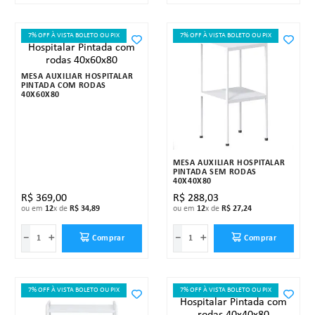
7% OFF À VISTA BOLETO OU PIX
7% OFF À VISTA BOLETO OU PIX
MESA AUXILIAR HOSPITALAR
PINTADA COM RODAS
40X60X80
MESA AUXILIAR HOSPITALAR
PINTADA SEM RODAS
40X40X80
R$
369
,
00
R$
288
,
03
ou em
12
x de
R$
34
,
89
ou em
12
x de
R$
27
,
24
－
＋
－
＋
Comprar
Comprar
7% OFF À VISTA BOLETO OU PIX
7% OFF À VISTA BOLETO OU PIX