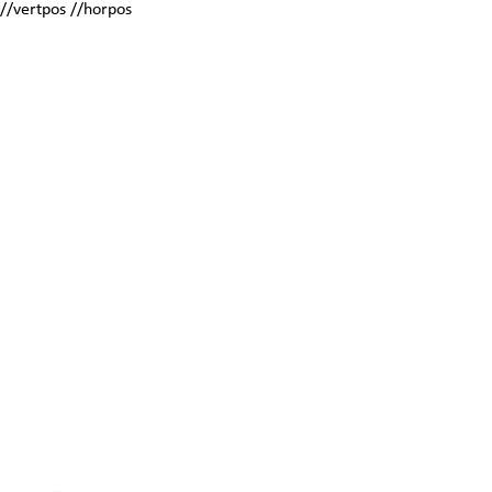
//vertpos //horpos