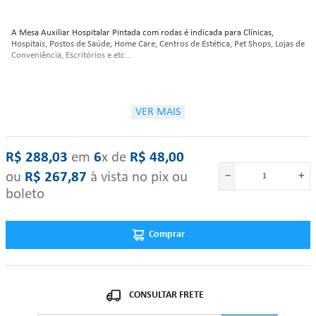
A Mesa Auxiliar Hospitalar Pintada com rodas é indicada para Clínicas,
Hospitais, Postos de Saúde, Home Care, Centros de Estética, Pet Shops, Lojas de
Conveniência, Escritórios e etc...
Características:
VER MAIS
Pintura: Epóxi;
Estrutura: Aço carbono;
R$
288
,
03
‎ em‎ ‎
6
x de‎ ‎
R$
48
,
00
02 Prateleiras - Aço carbono;
Capacidade máxima de peso por prateleira: 20 Kg;
ou
R$
267
,
87
à vista no pix ou
－
＋
Pés com ponteiras plásticas, cor preta;
boleto
Altura: 80cm;
Largura: 40cm;
Comprimento: 40cm.
Comprar
"Se algum dos itens acima estiver danificado ou faltando, por favor nos
contate."