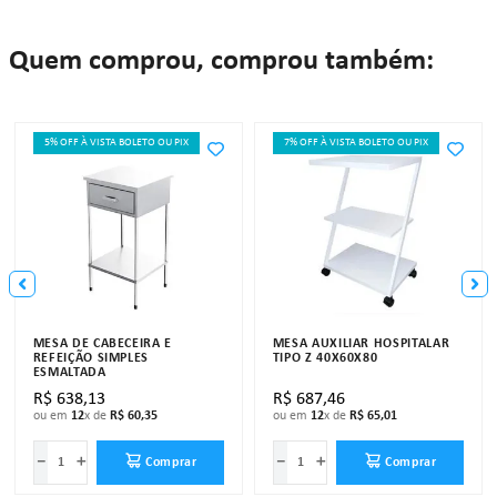
Quem comprou, comprou também:
5% OFF À VISTA BOLETO OU PIX
7% OFF À VISTA BOLETO OU PIX
MESA DE CABECEIRA E
MESA AUXILIAR HOSPITALAR
REFEIÇÃO SIMPLES
TIPO Z 40X60X80
ESMALTADA
R$
638
,
13
R$
687
,
46
ou em
12
x de
R$
60
,
35
ou em
12
x de
R$
65
,
01
－
＋
－
＋
Comprar
Comprar