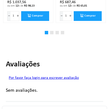
R$
1
.
037
,
56
R$
687
,
46
ou em
12
x de
R$
98
,
13
ou em
12
x de
R$
65
,
01
－
＋
－
＋
Comprar
Comprar
Avaliações
Por favor faça login para escrever avaliação
Sem avaliações.