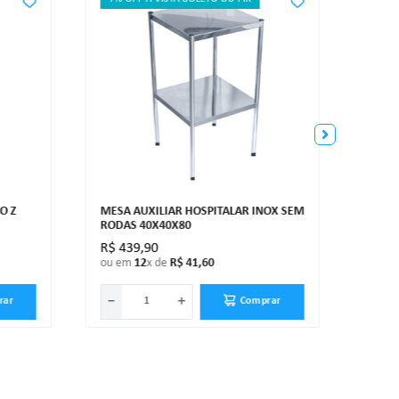
MESA 
RODA
O Z
MESA AUXILIAR HOSPITALAR INOX SEM
RODAS 40X40X80
R$
439
,
90
R$
4
ou em
12
x de
R$
41
,
60
ou e
－
＋
－
rar
Comprar