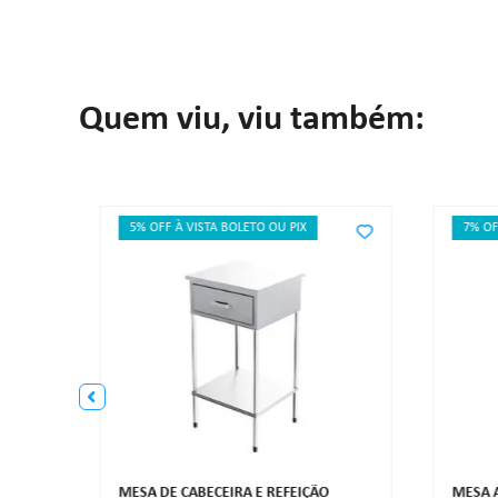
Quem viu, viu também:
5% OFF À VISTA BOLETO OU PIX
7% OF
X
MESA DE CABECEIRA E REFEIÇÃO
MESA A