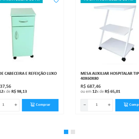
E CABECEIRA E REFEIÇÃO LUXO
MESA AUXILIAR HOSPITALAR TIP
40X60X80
037
,
56
R$
687
,
46
12
x de
R$
98
,
13
ou em
12
x de
R$
65
,
01
＋
－
＋
Comprar
Comp