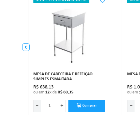
TADA
MESA DE CABECEIRA E REFEIÇÃO
MESA D
SIMPLES ESMALTADA
R$
638
,
13
R$
1
.
ou em
12
x de
R$
60
,
35
ou em
－
＋
－
ar
Comprar