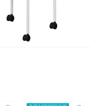
7% OFF À VISTA BOLETO OU PIX
7% O