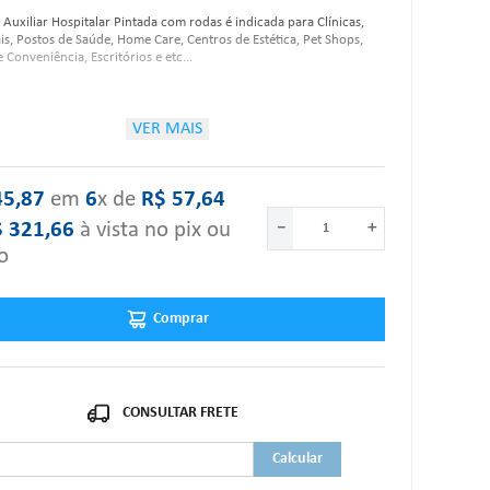
Auxiliar Hospitalar Pintada com rodas é indicada para Clínicas,
is, Postos de Saúde, Home Care, Centros de Estética, Pet Shops,
e Conveniência, Escritórios e etc...
rísticas:
VER MAIS
Pintura: Epóxi;
45
,
87
‎ em‎ ‎
6
x de‎ ‎
R$
57
,
64
Estrutura: Aço carbono;
02 Prateleiras - Aço carbono;
$
321
,
66
à vista no pix ou
－
＋
Capacidade máxima de peso por prateleira: 20Kg;
o
Rodízios de 2" na cor preta;
Altura: 80cm;
Largura: 40cm;
Comprimento: 40cm.
Comprar
um dos itens acima estiver danificado ou faltando, por favor nos
."