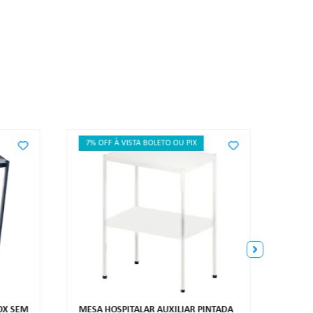
7% OFF À VISTA BOLETO OU PIX
7% O
MESA 
SEM 
OX SEM
MESA HOSPITALAR AUXILIAR PINTADA