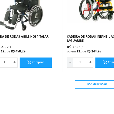
RA DE RODAS ÁGILE HOSPITALAR
CADEIRA DE RODAS INFANTIL Á
JAGUARIBE
845
,
70
R$
2
.
589
,
95
m
12
x de
R$
458
,
29
ou em
12
x de
R$
244
,
95
＋
－
＋
Comprar
Com
Mostrar Mais