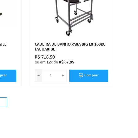
GILE
CADEIRA DE BANHO PARA BIG LX 160KG
JAGUARIBE
R$
718
,
50
ou em
12
x de
R$
67
,
95
－
＋
prar
Comprar