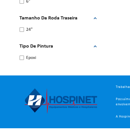
6"
Tamanho Da Roda Traseira
24"
Tipo De Pintura
epoxi
Trabalha
Possuímo
envolvem
A Hospin