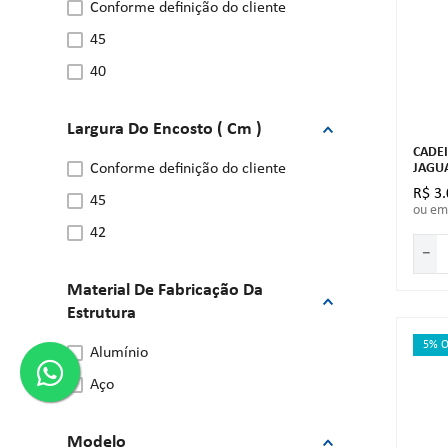
conforme definição do cliente
45
40
Largura Do Encosto ( Cm )
CADEI
JAGU
conforme definição do cliente
R$
3
.
45
ou e
42
－
Material De Fabricação Da
Estrutura
5% O
alumínio
aço
Modelo