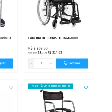
LUMÍNIO
CADEIRA DE RODAS FIT JAGUARIBE
R$
2
.
269
,
30
ou em
12
x de
R$
214
,
62
－
＋
prar
Comprar
5% OFF À VISTA BOLETO OU PIX