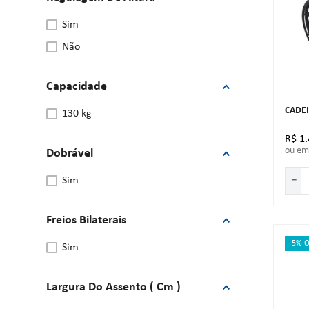
sim
não
Capacidade
CADE
130 kg
R$
1
.
ou e
Dobrável
－
sim
Freios Bilaterais
5% O
sim
Largura Do Assento ( Cm )