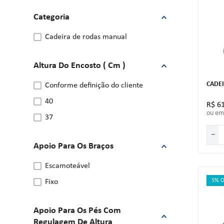
Categoria
cadeira de rodas manual
Altura Do Encosto ( Cm )
CADE
conforme definição do cliente
40
R$
6
ou e
37
－
Apoio Para Os Braços
escamoteável
5% O
fixo
Apoio Para Os Pés Com
Regulagem De Altura