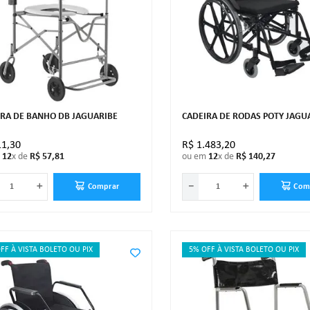
IRA DE BANHO DB JAGUARIBE
CADEIRA DE RODAS POTY JAGU
11
,
30
R$
1
.
483
,
20
m
12
x de
R$
57
,
81
ou em
12
x de
R$
140
,
27
＋
－
＋
Comprar
Com
FF À VISTA BOLETO OU PIX
5% OFF À VISTA BOLETO OU PIX