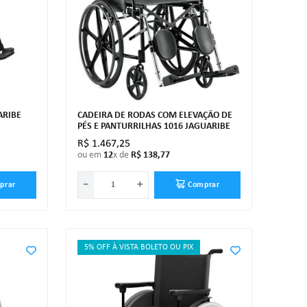
ARIBE
CADEIRA DE RODAS COM ELEVAÇÃO DE
PÉS E PANTURRILHAS 1016 JAGUARIBE
R$
1
.
467
,
25
ou em
12
x de
R$
138
,
77
－
＋
prar
Comprar
5% OFF À VISTA BOLETO OU PIX