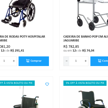
RA DE RODAS POTY HOSPITALAR
CADEIRA DE BANHO POP EM A
ARIBE
JAGUARIBE
081
,
20
R$
782
,
85
m
12
x de
R$
291
,
41
ou em
12
x de
R$
74
,
04
＋
－
＋
Comprar
Com
FF À VISTA BOLETO OU PIX
5% OFF À VISTA BOLETO OU PIX