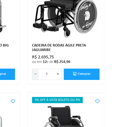
O BIG
CADEIRA DE RODAS ÁGILE PRETA
JAGUARIBE
R$
2
.
695
,
75
ou em
12
x de
R$
254
,
96
－
＋
prar
Comprar
5% OFF À VISTA BOLETO OU PIX