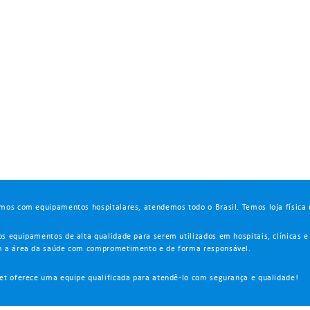
mos com equipamentos hospitalares, atendemos todo o Brasil. Temos loja física 
s equipamentos de alta qualidade para serem utilizados em hospitais, clínicas e
 a área da saúde com comprometimento e de forma responsável.
et oferece uma equipe qualificada para atendê-lo com segurança e qualidade!