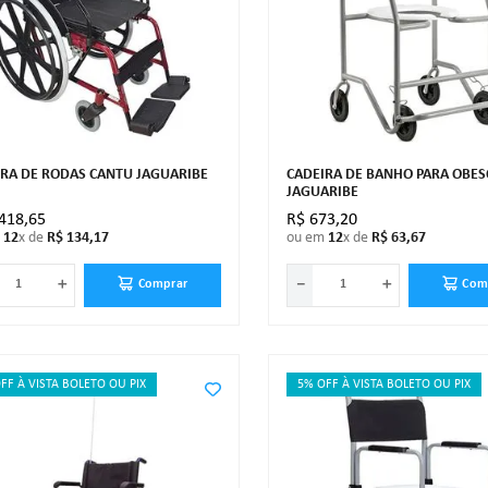
IRA DE RODAS CANTU JAGUARIBE
CADEIRA DE BANHO PARA OBES
JAGUARIBE
418
,
65
R$
673
,
20
m
12
x de
R$
134
,
17
ou em
12
x de
R$
63
,
67
＋
－
＋
Comprar
Com
FF À VISTA BOLETO OU PIX
5% OFF À VISTA BOLETO OU PIX