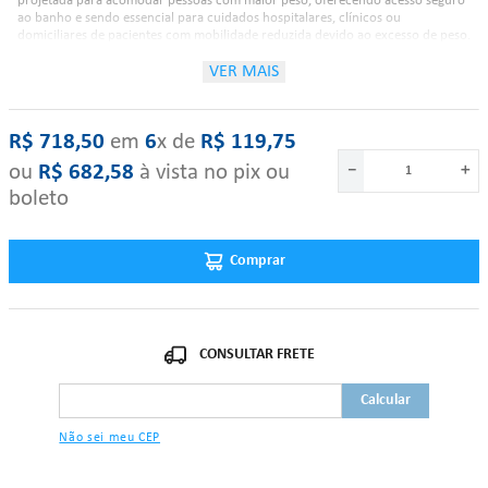
projetada para acomodar pessoas com maior peso, oferecendo acesso seguro
ao banho e sendo essencial para cuidados hospitalares, clínicos ou
domiciliares de pacientes com mobilidade reduzida devido ao excesso de peso.
VER MAIS
Características:
R$
718
,
50
‎ em‎ ‎
6
x de‎ ‎
R$
119
,
75
Cadeira de rodas para banho 160 kg;
ou
R$
682
,
58
à vista no pix ou
－
＋
Modelo Banho BIG LX;
boleto
Confeccionada em aço carbono com tratamento anti ferrugem;
Pintura epóxi na cor Grafite;
Apoio para braços fixos;
Apoio para pés retráteis;
Comprar
Assento injetado preto fixado ao assento para maior resistência e
conforto;
Encosto em tela especial para secagem rápida e anti mofo;
2 rodízios de 3” dianteiros móveis;
2 rodízios 3” traseiros móveis e com freios;
Capacidade 160 kg;
Largura do assento 50 cm.
Não sei meu CEP
"Se algum dos itens acima estiver danificado ou faltando, por favor nos
contate."