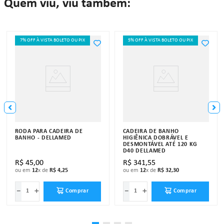
Quem viu, viu também:
7% OFF À VISTA BOLETO OU PIX
5% OFF À VISTA BOLETO OU PIX
RODA PARA CADEIRA DE
CADEIRA DE BANHO
BANHO - DELLAMED
HIGIÊNICA DOBRÁVEL E
DESMONTÁVEL ATÉ 120 KG
D40 DELLAMED
R$
45
,
00
R$
341
,
55
ou em
12
x de
R$
4
,
25
ou em
12
x de
R$
32
,
30
－
＋
－
＋
Comprar
Comprar