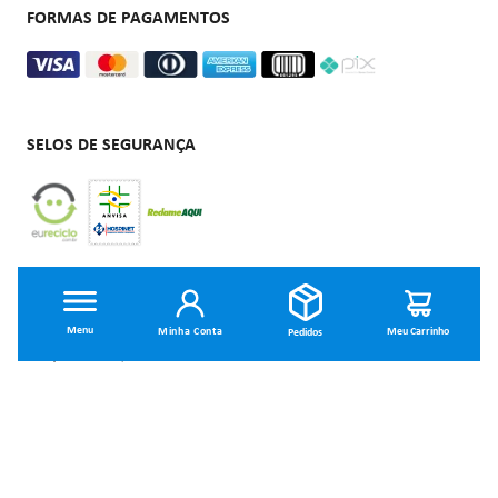
FORMAS DE PAGAMENTOS
SELOS DE SEGURANÇA
Hospinet Comercio e Assistência Ltda - CNPJ: 06.576.044/0001-40 | Rua Barão do Rio Branco, 518 -
Centro - CEP 80010-180 Curitiba-PR
Preços e condições de pagamento exclusivos para compras realizadas através do site e televendas.
Minha Conta
Os estoques são limitados e os valores não se aplicam à nossa rede de lojas físicas podendo sofrer
alterações sem aviso prévio.