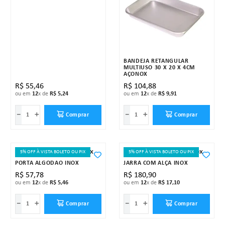
BANDEJA RETANGULAR
MULTIUSO 30 X 20 X 4CM
AÇONOX
R$
55
,
46
R$
104
,
88
ou em
12
x de
R$
5
,
24
ou em
12
x de
R$
9
,
91
－
＋
－
＋
Comprar
Comprar
5% OFF À VISTA BOLETO OU PIX
5% OFF À VISTA BOLETO OU PIX
PORTA ALGODÃO INOX
JARRA COM ALÇA INOX
R$
57
,
78
R$
180
,
90
ou em
12
x de
R$
5
,
46
ou em
12
x de
R$
17
,
10
－
＋
－
＋
Comprar
Comprar