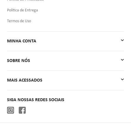
Política de Entrega
Termos de Uso
MINHA CONTA
Minha Conta
SOBRE NÓS
Meus Pedidos
Quem Somos
MAIS ACESSADOS
Contato
Autoclaves
SIGA NOSSAS REDES SOCIAIS
Cadeiras de rodas
Aparelhos de pressão
Oxigenoterapia