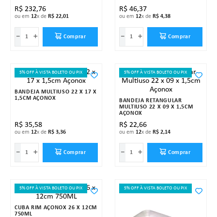
R$
232
,
76
R$
46
,
37
ou em
12
x de
R$
22
,
01
ou em
12
x de
R$
4
,
38
－
＋
－
＋
Comprar
Comprar
5% OFF À VISTA BOLETO OU PIX
5% OFF À VISTA BOLETO OU PIX
BANDEJA MULTIUSO 22 X 17 X
1,5CM AÇONOX
BANDEJA RETANGULAR
MULTIUSO 22 X 09 X 1,5CM
AÇONOX
R$
35
,
58
R$
22
,
66
ou em
12
x de
R$
3
,
36
ou em
12
x de
R$
2
,
14
－
＋
－
＋
Comprar
Comprar
5% OFF À VISTA BOLETO OU PIX
5% OFF À VISTA BOLETO OU PIX
CUBA RIM AÇONOX 26 X 12CM
750ML