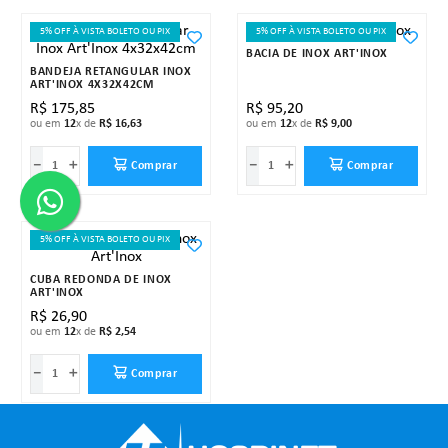
5% OFF À VISTA BOLETO OU PIX
5% OFF À VISTA BOLETO OU PIX
BACIA DE INOX ART'INOX
BANDEJA RETANGULAR INOX
ART'INOX 4X32X42CM
R$
175
,
85
R$
95
,
20
ou em
12
x de
R$
16
,
63
ou em
12
x de
R$
9
,
00
－
＋
－
＋
Comprar
Comprar
5% OFF À VISTA BOLETO OU PIX
CUBA REDONDA DE INOX
ART'INOX
R$
26
,
90
ou em
12
x de
R$
2
,
54
－
＋
Comprar