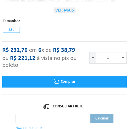
ambientes de saúde, como clínicas e hospitais, para coletar, descartar ou
reutilizar líquidos durante cirurgias.
VER MAIS
Tamanho
Características:
5,5L
Material: Aço Inox;
Capacidade: 5L.
R$
232
,
76
‎ em‎ ‎
6
x de‎ ‎
R$
38
,
79
ou
R$
221
,
12
à vista no pix ou
－
＋
"Se algum dos itens acima estiver danificado ou faltando, por favor nos
boleto
contate."
Comprar
Não sei meu CEP