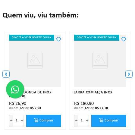
Quem viu, viu também:
5% OFF À VISTA BOLETO OU PIX
5% OFF À VISTA BOLETO OU PIX
CUBA REDONDA DE INOX
JARRA COM ALÇA INOX
ART'INOX
R$
26
,
90
R$
180
,
90
ou em
12
x de
R$
2
,
54
ou em
12
x de
R$
17
,
10
－
＋
－
＋
Comprar
Comprar