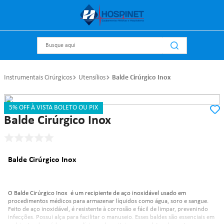
Busque aqui
Instrumentais Cirúrgicos
Utensílios
Balde Cirúrgico Inox
5% OFF À VISTA BOLETO OU PIX
Referência
:
8641
Açonox Rio
Balde Cirúrgico Inox
Balde Cirúrgico Inox
O Balde Cirúrgico Inox é um recipiente de aço inoxidável usado em
procedimentos médicos para armazenar líquidos como água, soro e sangue.
Feito de aço inoxidável, é resistente à corrosão e fácil de limpar, prevenindo
infecções. Possui alça para facilitar o manuseio. Esses baldes são essenciais em