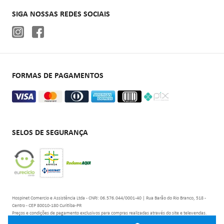
Autoclaves
SIGA NOSSAS REDES SOCIAIS
Cadeiras de rodas
Aparelhos de pressão
Oxigenoterapia
FORMAS DE PAGAMENTOS
SELOS DE SEGURANÇA
Hospinet Comercio e Assistência Ltda - CNPJ: 06.576.044/0001-40 | Rua Barão do Rio Branco, 518 -
Centro - CEP 80010-180 Curitiba-PR
Preços e condições de pagamento exclusivos para compras realizadas através do site e televendas.
Os estoques são limitados e os valores não se aplicam à nossa rede de lojas físicas podendo sofrer