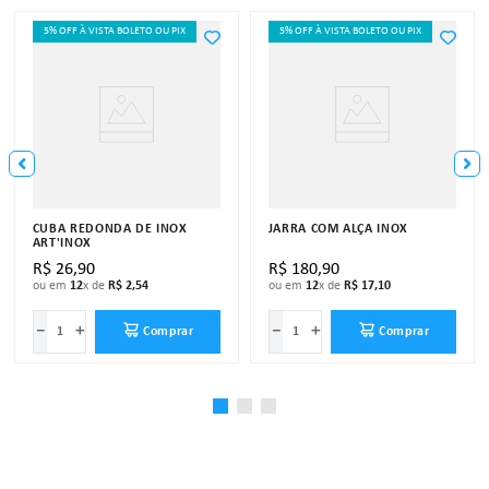
5% OFF À VISTA BOLETO OU PIX
5% OFF À VISTA BOLETO OU PIX
CUBA REDONDA DE INOX
JARRA COM ALÇA INOX
ART'INOX
R$
26
,
90
R$
180
,
90
ou em
12
x de
R$
2
,
54
ou em
12
x de
R$
17
,
10
－
＋
－
＋
Comprar
Comprar