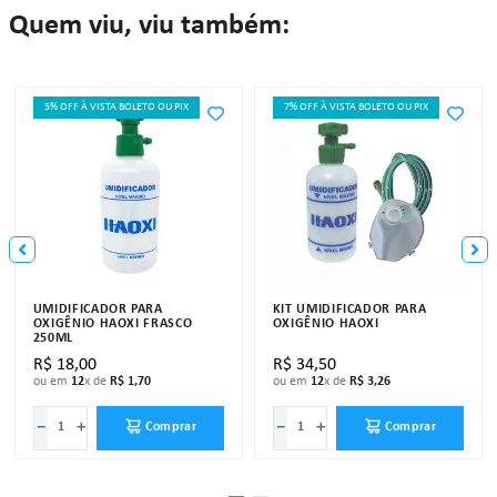
Quem viu, viu também:
5% OFF À VISTA BOLETO OU PIX
7% OFF À VISTA BOLETO OU PIX
UMIDIFICADOR PARA
KIT UMIDIFICADOR PARA
OXIGÊNIO HAOXI FRASCO
OXIGÊNIO HAOXI
250ML
R$
18
,
00
R$
34
,
50
ou em
12
x de
R$
1
,
70
ou em
12
x de
R$
3
,
26
－
＋
－
＋
Comprar
Comprar