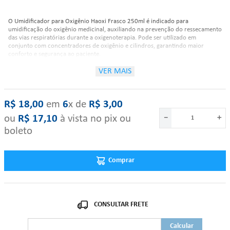
O Umidificador para Oxigênio Haoxi Frasco 250ml é indicado para
umidificação do oxigênio medicinal, auxiliando na prevenção do ressecamento
das vias respiratórias durante a oxigenoterapia. Pode ser utilizado em
conjunto com concentradores de oxigênio e cilindros, garantindo maior
conforto e segurança ao paciente.
VER MAIS
Características:
R$
18
,
00
‎ em‎ ‎
6
x de‎ ‎
R$
3
,
00
Marca: Haoxi;
ou
R$
17
,
10
à vista no pix ou
－
＋
Modelo: 250ml;
boleto
Tipo de produto: Umidificador para oxigênio;
Capacidade do frasco: 250 ml;
Cor do frasco: Branco;
Material: Corpo em plástico resistente;
Comprar
Conexão: Rosca padrão para instalação em válvula reguladora de
pressão;
Indicação de uso: Oxigenoterapia com concentradores e cilindros;
Possui válvula de alívio: Não;
Possui filtro de água: Não;
Possui desumidificador: Não;
Possui regulagem interna de fluxo: Não;
Possui bico para máscara: Não;