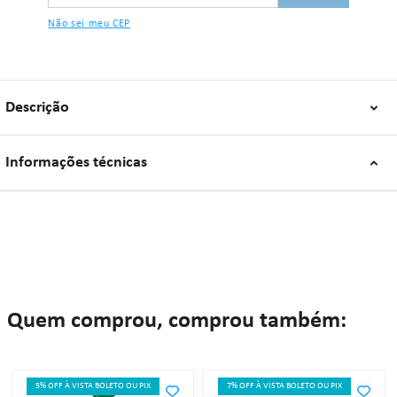
Possui indicador de fluxo: Não;
Registro ANVISA: 10386001378;
Não sei meu CEP
Validade: Indeterminada.
"Se algum dos itens acima estiver danificado ou faltando, por favor nos
contate."
Descrição
Informações técnicas
Quem comprou, comprou também:
5% OFF À VISTA BOLETO OU PIX
7% OFF À VISTA BOLETO OU PIX