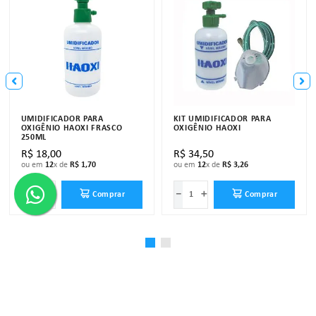
UMIDIFICADOR PARA
KIT UMIDIFICADOR PARA
OXIGÊNIO HAOXI FRASCO
OXIGÊNIO HAOXI
250ML
R$
18
,
00
R$
34
,
50
ou em
12
x de
R$
1
,
70
ou em
12
x de
R$
3
,
26
－
＋
－
＋
Comprar
Comprar