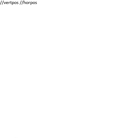
//vertpos //horpos