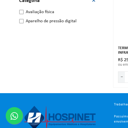
Categoria
avaliação física
aparelho de pressão digital
TERM
INFR
R$
2
ou e
－
Trabalha
Possuímo
envolvem