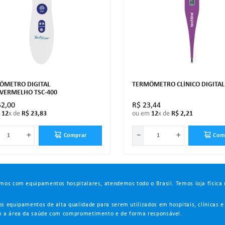
ÔMETRO DIGITAL
TERMÔMETRO CLÍNICO DIGITAL
AVERMELHO TSC-400
52
,
00
R$
23
,
44
m
12
x de
R$
23
,
83
ou em
12
x de
R$
2
,
21
＋
－
＋
Comprar
Com
mos com equipamentos hospitalares, atendemos todo o Brasil. Temos loja física 
s equipamentos de alta qualidade para serem utilizados em hospitais, clínicas e
 a área da saúde com comprometimento e de forma responsável.