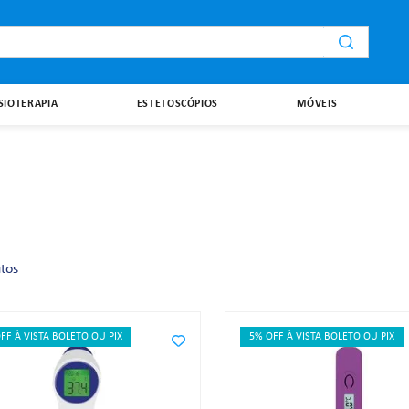
i
ISIOTERAPIA
ESTETOSCÓPIOS
MÓVEIS
tos
FF À VISTA BOLETO OU PIX
5% OFF À VISTA BOLETO OU PIX