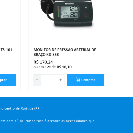
 TS-101
MONITOR DE PRESSÃO ARTERIAL DE
BRAÇO KD-558
R$
170
,
24
ou em
12
x de
R$
16
,
10
－
＋
prar
Comprar
no centro de Curitiba/PR.
 em domicílios. Nosso foco é atender as necessidades que