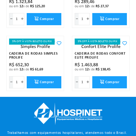
R$
1
.
323
,
84
R$
289
,
46
ou em
12
x de
R$
125
,
20
ou em
12
x de
R$
27
,
37
－
＋
－
＋
Comprar
Comprar
5% OFF À VISTA BOLETO OU PIX
5% OFF À VISTA BOLETO OU PIX
CADEIRA DE RODAS SIMPLES
CADEIRA DE RODAS CONFORT
PROLIFE
ELITE PROLIFE
R$
652
,
30
R$
1
.
463
,
88
ou em
12
x de
R$
61
,
69
ou em
12
x de
R$
138
,
45
－
＋
－
＋
Comprar
Comprar
Trabalhamos com equipamentos hospitalares, atendemos todo o Brasil.