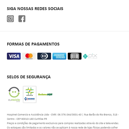
Autoclaves
SIGA NOSSAS REDES SOCIAIS
Cadeiras de rodas
Aparelhos de pressão
Oxigenoterapia
FORMAS DE PAGAMENTOS
SELOS DE SEGURANÇA
Hospinet Comercio e Assistência Ltda - CNPJ: 06.576.044/0001-40 | Rua Barão do Rio Branco, 518 -
Centro - CEP 80010-180 Curitiba-PR
Preços e condições de pagamento exclusivos para compras realizadas através do site e televendas.
Os estoques são limitados e os valores não se aplicam à nossa rede de lojas físicas podendo sofrer