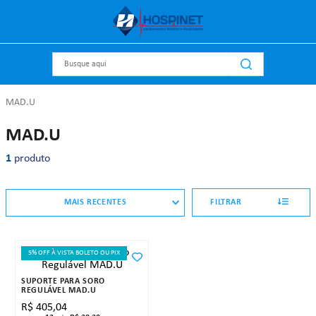
Busque aqui
MAD.U
MAD.U
1
produto
MAIS RECENTES
FILTRAR
5% OFF À VISTA BOLETO OU PIX
SUPORTE PARA SORO
REGULÁVEL MAD.U
R$
405
,
04