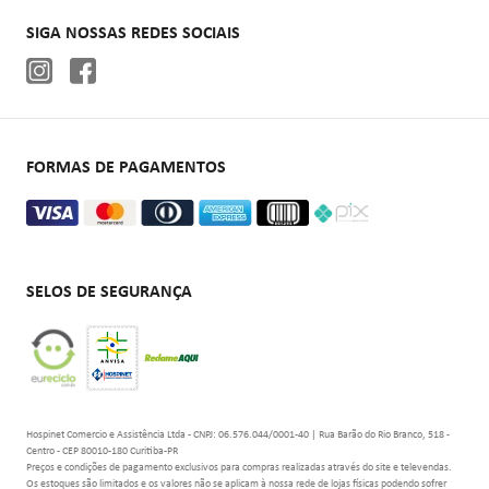
Autoclaves
SIGA NOSSAS REDES SOCIAIS
Cadeiras de rodas
Aparelhos de pressão
Oxigenoterapia
FORMAS DE PAGAMENTOS
SELOS DE SEGURANÇA
Hospinet Comercio e Assistência Ltda - CNPJ: 06.576.044/0001-40 | Rua Barão do Rio Branco, 518 -
Centro - CEP 80010-180 Curitiba-PR
Preços e condições de pagamento exclusivos para compras realizadas através do site e televendas.
Os estoques são limitados e os valores não se aplicam à nossa rede de lojas físicas podendo sofrer