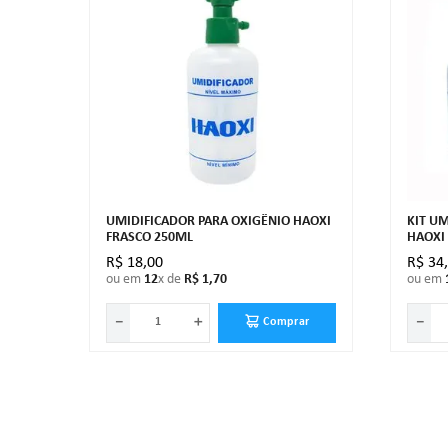
UMIDIFICADOR PARA OXIGÊNIO HAOXI
KIT U
FRASCO 250ML
HAOXI
R$
18
,
00
R$
34
ou em
12
x de
R$
1
,
70
ou em
－
＋
－
Comprar