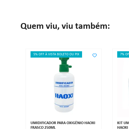
Quem viu, viu também:
5% OFF À VISTA BOLETO OU PIX
7% OF
UMIDIFICADOR PARA OXIGÊNIO HAOXI
KIT U
FRASCO 250ML
HAOXI