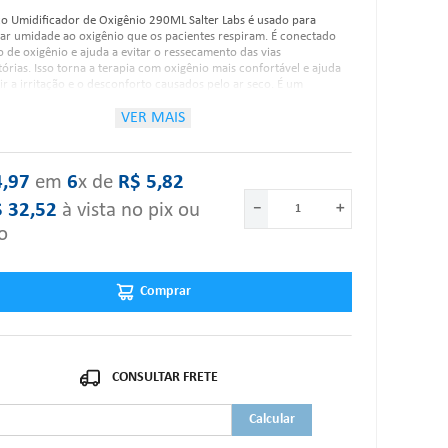
co Umidificador de Oxigênio 290ML Salter Labs é usado para
ar umidade ao oxigênio que os pacientes respiram. É conectado
o de oxigênio e ajuda a evitar o ressecamento das vias
tórias. Isso torna a terapia com oxigênio mais confortável e ajuda
ir a irritação e o desconforto causados pelo ar seco. É um
tivo importante para pacientes que necessitam de
terapia.
VER MAIS
rísticas:
4
,
97
‎ em‎ ‎
6
x de‎ ‎
R$
5
,
82
$
32
,
52
à vista no pix ou
－
＋
o
Válvula de Alívio de Pressão: 3 PSI (205 mbar);
Taxa de fluxo de oxigênio: 2 LPM a 6 LPM;
Capacidade do frasco: 290ml;
Adaptador de porca borboleta: DISS Conector de entrada de
Comprar
oxigênio;
Saída Cônica da Porta de Saída: Aceita Tubulação de
Fornecimento Universal;
Saída de Umidade: < 10 mg H2O/L.
um dos itens acima estiver danificado ou faltando, por favor nos
."