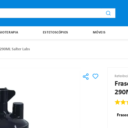
i
ISIOTERAPIA
ESTETOSCÓPIOS
MÓVEIS
 290ML Salter Labs
Referênc
Fras
290M
Frasc