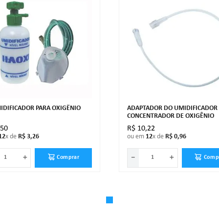
MIDIFICADOR PARA OXIGÊNIO
ADAPTADOR DO UMIDIFICADOR
CONCENTRADOR DE OXIGÊNIO
,
50
R$
10
,
22
12
x de
R$
3
,
26
ou em
12
x de
R$
0
,
96
＋
－
＋
Comprar
Comp