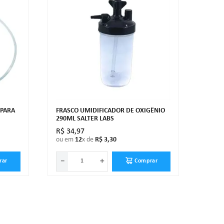
 PARA
FRASCO UMIDIFICADOR DE OXIGÊNIO
290ML SALTER LABS
R$
34
,
97
ou em
12
x de
R$
3
,
30
－
＋
rar
Comprar