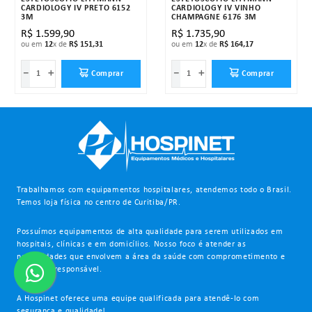
CARDIOLOGY IV PRETO 6152
CARDIOLOGY IV VINHO
3M
CHAMPAGNE 6176 3M
R$
1
.
599
,
90
R$
1
.
735
,
90
ou em
12
x de
R$
151
,
31
ou em
12
x de
R$
164
,
17
－
＋
－
＋
Comprar
Comprar
Trabalhamos com equipamentos hospitalares, atendemos todo o Brasil.
Temos loja física no centro de Curitiba/PR.
Possuímos equipamentos de alta qualidade para serem utilizados em
hospitais, clínicas e em domicílios. Nosso foco é atender as
necessidades que envolvem a área da saúde com comprometimento e
de forma responsável.
A Hospinet oferece uma equipe qualificada para atendê-lo com
segurança e qualidade!