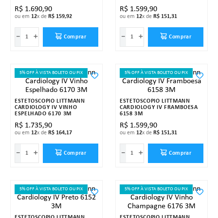
R$
1
.
690
,
90
R$
1
.
599
,
90
ou em
12
x de
R$
159
,
92
ou em
12
x de
R$
151
,
31
－
＋
－
＋
Comprar
Comprar
5% OFF À VISTA BOLETO OU PIX
5% OFF À VISTA BOLETO OU PIX
ESTETOSCÓPIO LITTMANN
ESTETOSCÓPIO LITTMANN
CARDIOLOGY IV VINHO
CARDIOLOGY IV FRAMBOESA
ESPELHADO 6170 3M
6158 3M
R$
1
.
735
,
90
R$
1
.
599
,
90
ou em
12
x de
R$
164
,
17
ou em
12
x de
R$
151
,
31
－
＋
－
＋
Comprar
Comprar
5% OFF À VISTA BOLETO OU PIX
5% OFF À VISTA BOLETO OU PIX
ESTETOSCÓPIO LITTMANN
ESTETOSCÓPIO LITTMANN