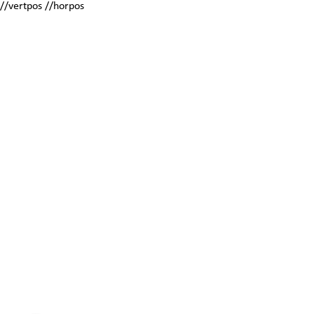
//vertpos //horpos