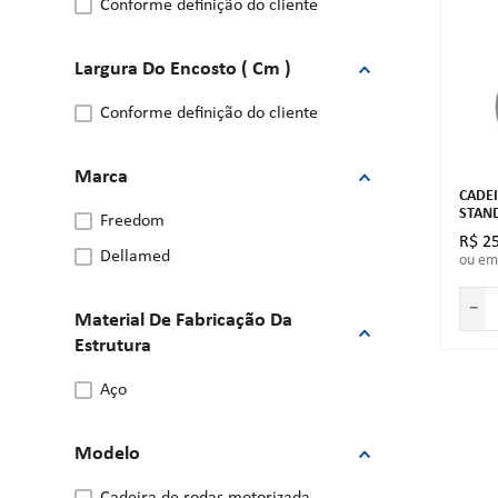
conforme definição do cliente
Largura Do Encosto ( Cm )
conforme definição do cliente
Marca
CADE
STAN
freedom
R$
2
dellamed
ou e
－
Material De Fabricação Da
Estrutura
aço
Modelo