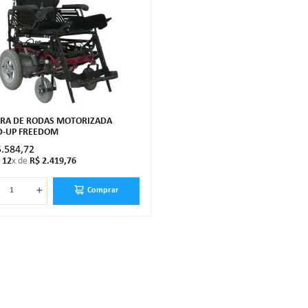
IRA DE RODAS MOTORIZADA
D-UP FREEDOM
5
.
584
,
72
m
12
x de
R$
2
.
419
,
76
＋
Comprar