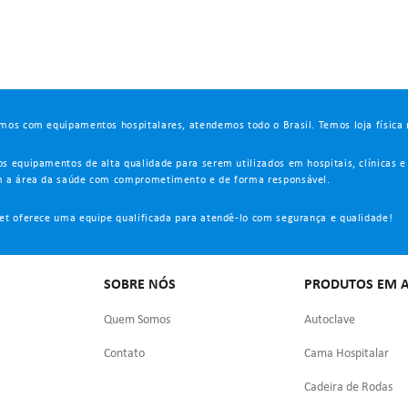
mos com equipamentos hospitalares, atendemos todo o Brasil. Temos loja física 
s equipamentos de alta qualidade para serem utilizados em hospitais, clínicas e
 a área da saúde com comprometimento e de forma responsável.
et oferece uma equipe qualificada para atendê-lo com segurança e qualidade!
SOBRE NÓS
PRODUTOS EM A
Quem Somos
Autoclave
Contato
Cama Hospitalar
Cadeira de Rodas