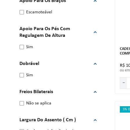
Apoio Para Os Braços
escamoteável
Apoio Para Os Pés Com
Regulagem De Altura
sim
CADE
COMP
Dobrável
R$
1
ou e
sim
－
Freios Bilaterais
não se aplica
5% O
Largura Do Assento ( Cm )