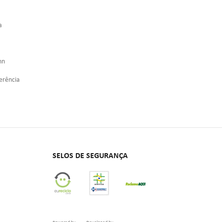
a
nn
erência
SELOS DE SEGURANÇA