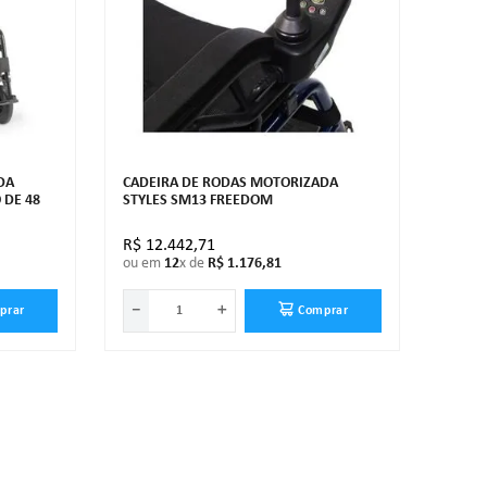
DA
CADEIRA DE RODAS MOTORIZADA
 DE 48
STYLES SM13 FREEDOM
R$
12
.
442
,
71
ou em
12
x de
R$
1
.
176
,
81
－
＋
prar
Comprar