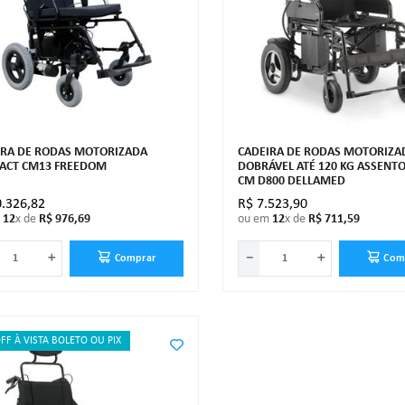
IRA DE RODAS MOTORIZADA
CADEIRA DE RODAS MOTORIZA
ACT CM13 FREEDOM
DOBRÁVEL ATÉ 120 KG ASSENTO
CM D800 DELLAMED
0
.
326
,
82
R$
7
.
523
,
90
m
12
x de
R$
976
,
69
ou em
12
x de
R$
711
,
59
＋
－
＋
Comprar
Com
FF À VISTA BOLETO OU PIX