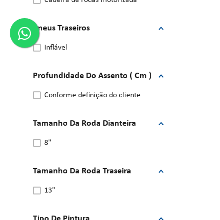
cadeira de rodas motorizada
Pneus Traseiros
inflável
Profundidade Do Assento ( Cm )
conforme definição do cliente
Tamanho Da Roda Dianteira
8"
Tamanho Da Roda Traseira
13"
Tipo De Pintura