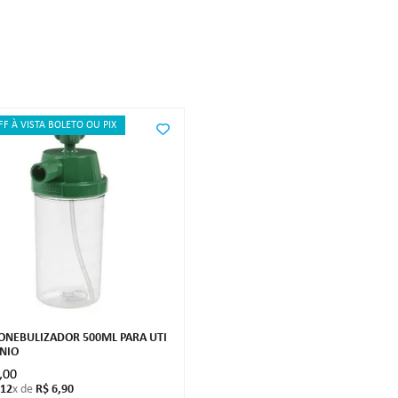
FF À VISTA BOLETO OU PIX
NEBULIZADOR 500ML PARA UTI
NIO
,
00
12
x de
R$
6
,
90