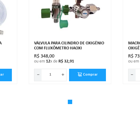
A
VÁLVULA PARA CILINDRO DE OXIGÊNIO
MACRO
COM FLUXÔMETRO HAOXI
OXIGÊ
R$
348
,
00
R$
73
ou em
12
x de
R$
32
,
91
ou em
－
＋
－
ar
Comprar