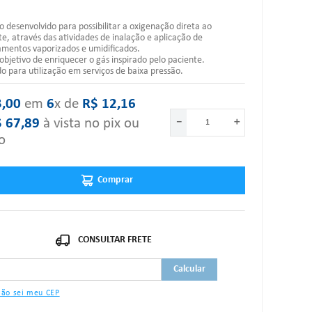
o desenvolvido para possibilitar a oxigenação direta ao
te, através das atividades de inalação e aplicação de
mentos vaporizados e umidificados.
objetivo de enriquecer o gás inspirado pelo paciente.
do para utilização em serviços de baixa pressão.
3
,
00
‎ em‎ ‎
6
x de‎ ‎
R$
12
,
16
$
67
,
89
à vista no pix ou
－
＋
o
Comprar
ão sei meu CEP