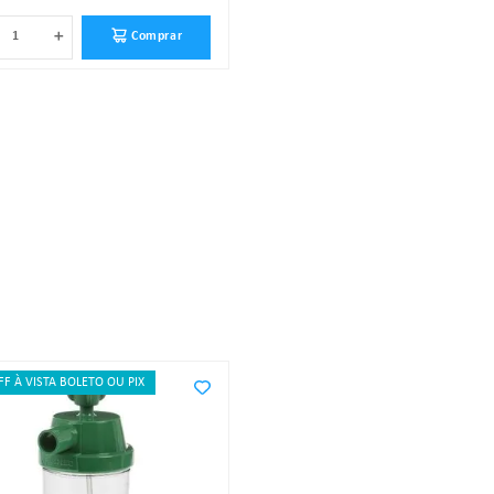
＋
Comprar
FF À VISTA BOLETO OU PIX