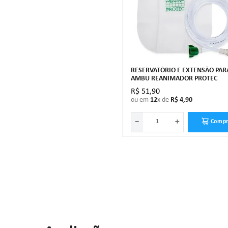
RESERVATÓRIO E EXTENSÃO PAR
AMBU REANIMADOR PROTEC
R$
51
,
90
ou em
12
x de
R$
4
,
90
－
＋
Compr