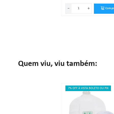
－
＋
Compr
Quem viu, viu também:
7% OFF À VISTA BOLETO OU PIX