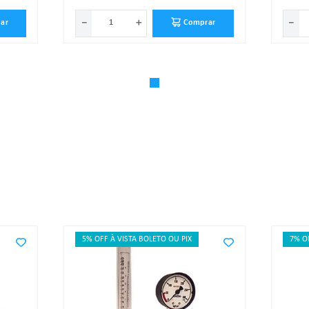
－
＋
－
ar
Comprar
5% OFF À VISTA BOLETO OU PIX
7% O