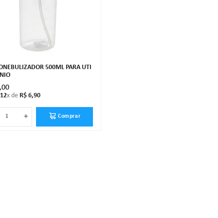
NEBULIZADOR 500ML PARA UTI
NIO
,
00
12
x de
R$
6
,
90
＋
Comprar