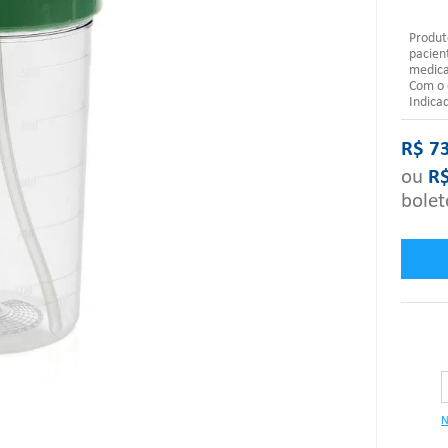
Produt
pacien
medica
Com o 
Indica
R$
7
ou
R
bolet
N