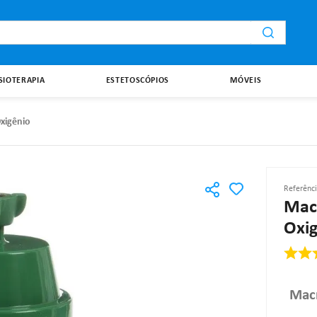
i
ISIOTERAPIA
ESTETOSCÓPIOS
MÓVEIS
xigênio
Referênc
Macr
Oxi
Macr