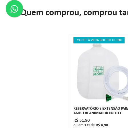
Quem comprou, comprou t
7% OFF À VISTA BOLETO OU PIX
RESERVATÓRIO E EXTENSÃO PAR
AMBU REANIMADOR PROTEC
R$
51
,
90
ou em
12
x de
R$
4
,
90