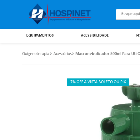
Busque aqu
EQUIPAMENTOS
ACESSIBILIDADE
F
Oxigenoterapia
Acessórios
Macronebulizador 500ml Para Uti O
7% OFF À VISTA BOLETO OU PIX