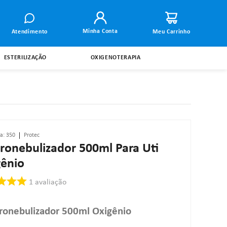
Minha Conta
Atendimento
ESTERILIZAÇÃO
OXIGENOTERAPIA
ia
:
350
Protec
onebulizador 500ml Para Uti
gênio
1
avaliação
onebulizador 500ml Oxigênio