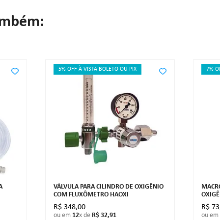
ambém:
5% OFF À VISTA BOLETO OU PIX
7% O
A
VÁLVULA PARA CILINDRO DE OXIGÊNIO
MACRO
COM FLUXÔMETRO HAOXI
OXIGÊ
R$
348
,
00
R$
73
ou em
12
x de
R$
32
,
91
ou em