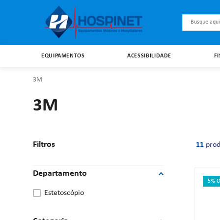
Busque aqu
EQUIPAMENTOS
ACESSIBILIDADE
F
3M
3M
Filtros
11
prod
Departamento
5% O
estetoscópio