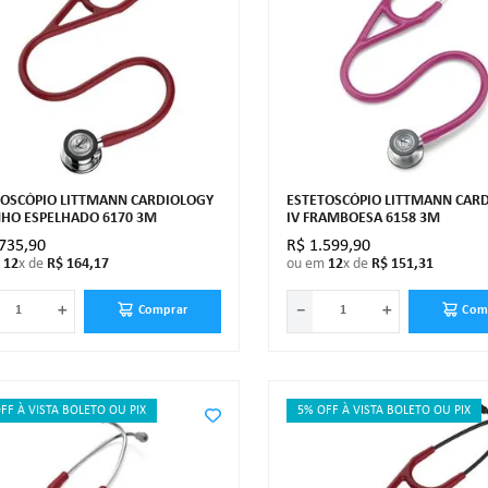
TOSCÓPIO LITTMANN CARDIOLOGY
ESTETOSCÓPIO LITTMANN CAR
NHO ESPELHADO 6170 3M
IV FRAMBOESA 6158 3M
735
,
90
R$
1
.
599
,
90
m
12
x de
R$
164
,
17
ou em
12
x de
R$
151
,
31
＋
－
＋
Comprar
Com
FF À VISTA BOLETO OU PIX
5% OFF À VISTA BOLETO OU PIX