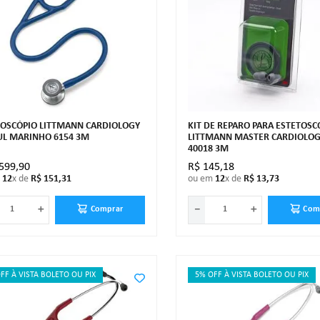
TOSCÓPIO LITTMANN CARDIOLOGY
KIT DE REPARO PARA ESTETOSC
ZUL MARINHO 6154 3M
LITTMANN MASTER CARDIOLOG
40018 3M
599
,
90
R$
145
,
18
m
12
x de
R$
151
,
31
ou em
12
x de
R$
13
,
73
＋
－
＋
Comprar
Com
FF À VISTA BOLETO OU PIX
5% OFF À VISTA BOLETO OU PIX