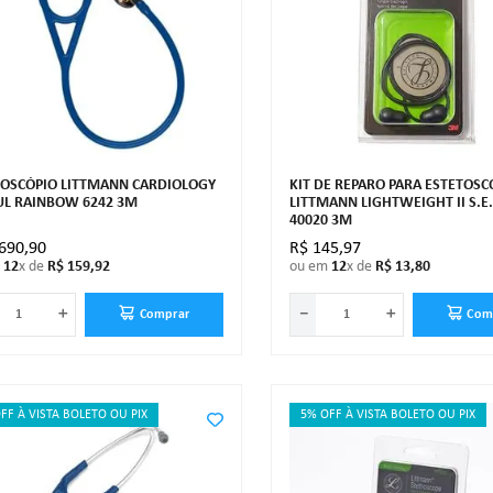
TOSCÓPIO LITTMANN CARDIOLOGY
KIT DE REPARO PARA ESTETOSC
ZUL RAINBOW 6242 3M
LITTMANN LIGHTWEIGHT II S.E
40020 3M
690
,
90
R$
145
,
97
m
12
x de
R$
159
,
92
ou em
12
x de
R$
13
,
80
＋
－
＋
Comprar
Com
FF À VISTA BOLETO OU PIX
5% OFF À VISTA BOLETO OU PIX