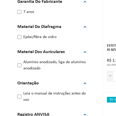
Garantia Do Fabricante
7 anos
Material Do Diafragma
epóxi/fibra de vidro
ESTE
IV A
Material Dos Auriculares
R$
1
.
alumínio anodizado, liga de alumínio
ou e
anodizado
－
Orientação
leia o manual de instruções antes do
uso
5% O
Registro ANVISA