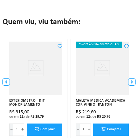
Quem viu, viu também:
5% OFF À VISTA BOLETO OU PIX
ESTESIÔMETRO - KIT
MALETA MÉDICA ACADÊMICA
MONOFILAMENTO
COR VINHO- PANTON
R$
315
,
00
R$
219
,
60
ou em
12
x de
R$
29
,
79
ou em
12
x de
R$
20
,
76
－
＋
－
＋
Comprar
Comprar