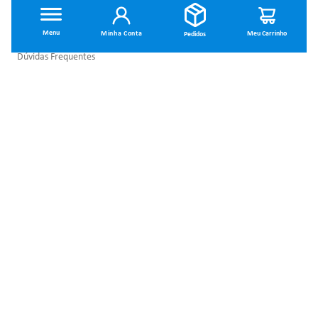
INSTITUCIONAL
Minha Conta
Dúvidas Frequentes
Trocas e Devoluções
Política de Privacidade
Política de Entrega
Termos de Uso
MINHA CONTA
Minha Conta
SOBRE NÓS
Meus Pedidos
Quem Somos
MAIS ACESSADOS