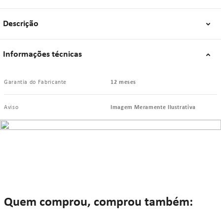
Descrição
0.1°C;
1%UR.
Informações técnicas
Exatidão:
Garantia do Fabricante
12 meses
±1°C (10 a 50°C);
±1,5°C (outras faixas);
Aviso
Imagem Meramente Ilustrativa
±5%UR.
"Se algum dos itens acima estiver danificado ou faltando, por favor nos
contate."
Quem comprou, comprou também: