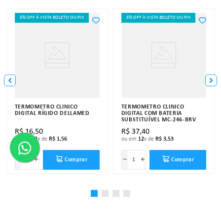
5% OFF À VISTA BOLETO OU PIX
5% OFF À VISTA BOLETO OU PIX
TERMÔMETRO CLÍNICO
TERMÔMETRO CLINICO
DIGITAL RÍGIDO DELLAMED
DIGITAL COM BATERIA
SUBSTITUÍVEL MC-246-BRV
R$
16
,
50
R$
37
,
40
ou em
12
x de
R$
1
,
56
ou em
12
x de
R$
3
,
53
－
＋
－
＋
Comprar
Comprar