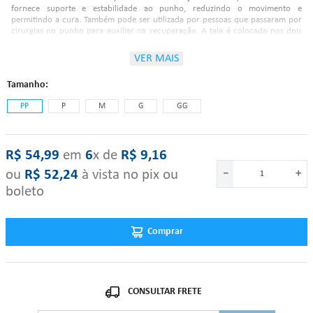
fornece suporte e estabilidade ao punho, reduzindo o movimento e
permitindo a cura. Também pode ser utilizada por pessoas que passaram por
cirurgias no punho para auxiliar na recuperação. A tala é colocada nos dois
pulsos ao mesmo tempo e ajuda a aliviar a dor e a inflamação, permitindo que
as atividades diárias sejam realizadas com mais conforto.
VER MAIS
Tamanho
Características:
PP
P
M
G
GG
Composição: 100% Algodão.
R$
54
,
99
‎ em‎ ‎
6
x de‎ ‎
R$
9
,
16
ou
R$
52
,
24
à vista no pix ou
－
＋
Tamanhos:
boleto
13cm - 14cm (PP);
Comprar
14cm - 16cm (P);
16cm - 18cm (M);
18cm - 20cm (G);
20cm - 22cm (GG).
"Se algum dos itens acima estiver danificado ou faltando, por favor nos