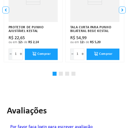
PROTETOR DE PUNHO
TALA CURTA PARA PUNHO
AJUSTÁVEL KESTAL
BILATERAL BEGE KESTAL
R$
22
,
65
R$
54
,
99
ou em
12
x de
R$
2
,
14
ou em
12
x de
R$
5
,
20
－
＋
－
＋
Comprar
Comprar
Avaliações
Por favor faça login para escrever avaliação