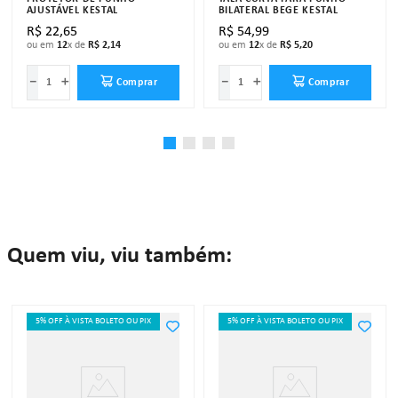
AJUSTÁVEL KESTAL
BILATERAL BEGE KESTAL
R$
22
,
65
R$
54
,
99
ou em
12
x de
R$
2
,
14
ou em
12
x de
R$
5
,
20
－
＋
－
＋
Comprar
Comprar
Quem viu, viu também:
5% OFF À VISTA BOLETO OU PIX
5% OFF À VISTA BOLETO OU PIX