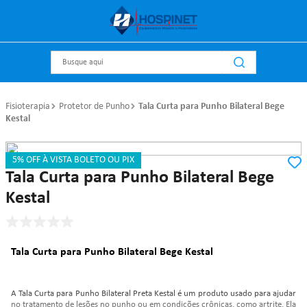
Busque aqui
Fisioterapia
Protetor de Punho
Tala Curta para Punho Bilateral Bege
Kestal
5% OFF À VISTA BOLETO OU PIX
Referência
:
P2162
Kestal
Tala Curta para Punho Bilateral Bege
Kestal
Tala Curta para Punho Bilateral Bege Kestal
A Tala Curta para Punho Bilateral Preta Kestal é um produto usado para ajudar
no tratamento de lesões no punho ou em condições crônicas, como artrite. Ela