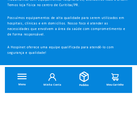
Temos loja física no centro de Curitiba/PR.
Possuímos equipamentos de alta qualidade para serem utilizados em
hospitais, clínicas e em domicílios. Nosso foco é atender as
necessidades que envolvem a área da saúde com comprometimento e
de forma responsável.
A Hospinet oferece uma equipe qualificada para atendê-lo com
segurança e qualidade!
INSTITUCIONAL
Minha Conta
Dúvidas Frequentes
Trocas e Devoluções
Política de Privacidade
Política de Entrega
Termos de Uso