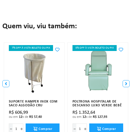
Quem viu, viu também:
7% OFF À VISTA BOLETO OU PIX
5% OFF À VISTA BOLETO OU PIX
SUPORTE HAMPER INOX COM
POLTRONA HOSPITALAR DE
SACO ALGODÃO CRU
DESCANSO LUXO VERDE BEBÊ
R$
606
,
99
R$
1
.
352
,
64
ou em
12
x de
R$
57
,
40
ou em
12
x de
R$
127
,
93
－
＋
－
＋
Comprar
Comprar