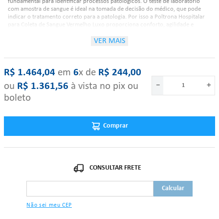
fundamental para identificar processos patológicos. O teste de laboratório
com amostra de sangue é ideal na tomada de decisão do médico, que pode
indicar o tratamento correto para a patologia. Por isso a Poltrona Hospitalar
para Coleta de Sangue Vermelho Luxo proporciona conforto, agilidade e
assepsia nas salas de laboratórios de coleta de sangue.
VER MAIS
R$
1
.
464
,
04
‎ em‎ ‎
6
x de‎ ‎
R$
244
,
00
Características:
ou
R$
1
.
361
,
56
à vista no pix ou
－
＋
boleto
Reclinável em até 04 posições;
Estrutura em tubo de aço redondo de 1”;
Base em tubos pintados de 1”1/4;
Comprar
Assento, encosto, braços e descanso para os pés estofados em espuma,
revestidos em Corano;
Pés com ponteiras plásticas;
Braçadeiras para coleta de sangue em aço com capa estofada e com
regulagem de altura por meio de manípulos;
Encosto, braços e descansa pés reclináveis por meio de alavanca
lateral;
Tratamento anti-ferruginoso, pintura eletrostática à pó;
Capacidade Aprox.: Até 150kg.
Não sei meu CEP