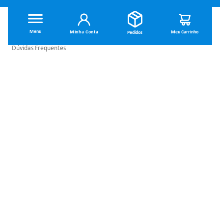
INSTITUCIONAL
Minha Conta
Dúvidas Frequentes
Trocas e Devoluções
Política de Privacidade
Política de Entrega
Termos de Uso
MINHA CONTA
Minha Conta
SOBRE NÓS
Meus Pedidos
Quem Somos