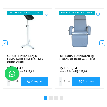
5% OFF À VISTA BOLETO OU PIX
5% OFF À VISTA BOLETO OU PIX
SUPORTE PARA BRAÇO
POLTRONA HOSPITALAR DE
ESMALTADO COM PÉS EM Y -
DESCANSO LUXO AZUL CÉU
OURO VERDE
R$
180
,
00
R$
1
.
352
,
64
ou em
12
x de
R$
17
,
02
ou em
12
x de
R$
127
,
93
－
＋
－
＋
Comprar
Comprar