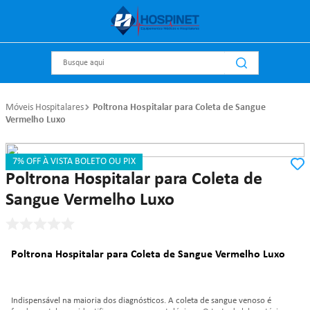
Busque aqui
Móveis Hospitalares
Poltrona Hospitalar para Coleta de Sangue
Vermelho Luxo
7% OFF À VISTA BOLETO OU PIX
Referência
:
2846
Metal Solution
Poltrona Hospitalar para Coleta de
Sangue Vermelho Luxo
Poltrona Hospitalar para Coleta de Sangue Vermelho Luxo
Indispensável na maioria dos diagnósticos. A coleta de sangue venoso é