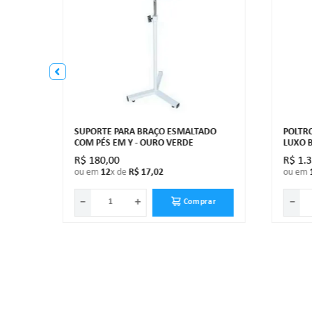
SUPORTE PARA BRAÇO ESMALTADO
POLTR
COM PÉS EM Y - OURO VERDE
LUXO 
R$
180
,
00
R$
1
.
ou em
12
x de
R$
17
,
02
ou em
－
＋
－
ar
Comprar