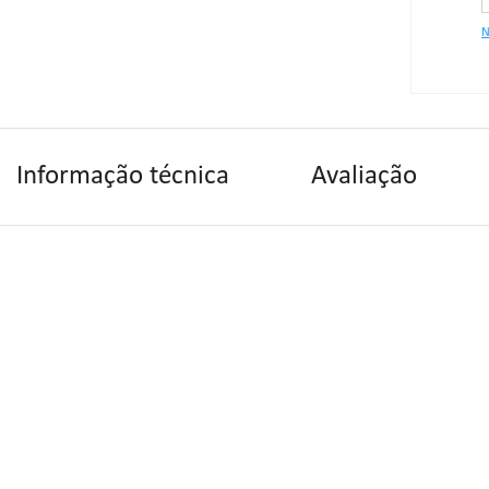
N
Dimens
Informação técnica
Avaliação
Assento
"Se alg
contate