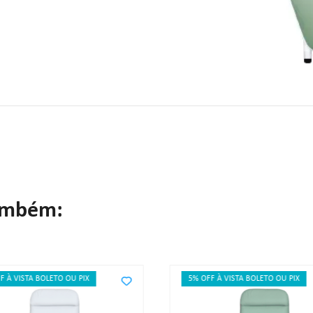
ambém:
F À VISTA BOLETO OU PIX
5% OFF À VISTA BOLETO OU PIX