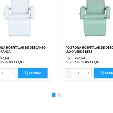
ONA HOSPITALAR DE DESCANSO
POLTRONA HOSPITALAR DE DES
BRANCA
LUXO VERDE BEBÊ
352
,
64
R$
1
.
352
,
64
12
x de
R$
127
,
93
ou em
12
x de
R$
127
,
93
＋
－
＋
Comprar
Comp