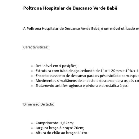
Poltrona Hospitalar de Descanso Verde Bebê
A Poltrona Hospitalar de Descanso Verde Bebê, é um móvel utilizado e
Características:
Reclinável em 4 posições;
Estrutura com tubo de aço redondo de 1” x 1.20mm e 1” ¼ x 
Encosto e assento de descanso para os pés estofado com espu
Movimentos simultâneos de encosto e descanso para os pés con
Tratamento anti-ferruginoso e pintura eletrostática à pó.
Dimensão Deitado:
Comprimento: 1,62cm;
Largura braço á braço: 76cm;
Altura do chão ao braço: 41cm.