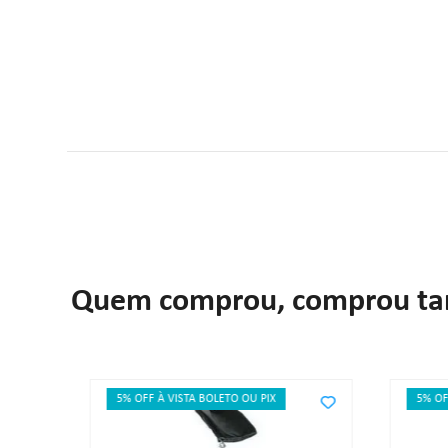
Quem comprou, comprou t
5% OFF À VISTA BOLETO OU PIX
5% OF
LETA