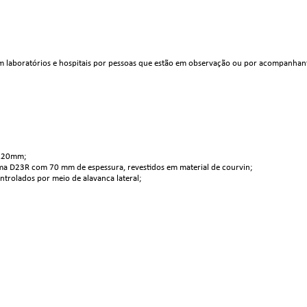
m laboratórios e hospitais por pessoas que estão em observação ou por acompanhante
1.20mm;
ma D23R com 70 mm de espessura, revestidos em material de courvin;
trolados por meio de alavanca lateral;