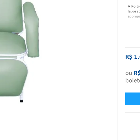
A Poltr
laborat
acompan
Caracte
R$
1
.
ou
R
bolet
Dimens