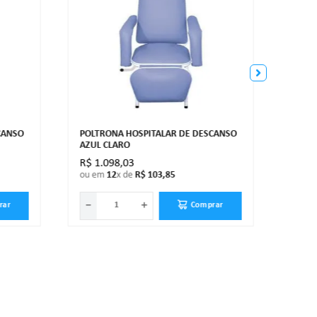
CANSO
POLTRONA HOSPITALAR DE DESCANSO
AZUL CLARO
R$
1
.
098
,
03
R$
2
ou em
12
x de
R$
103
,
85
ou e
－
＋
－
rar
Comprar