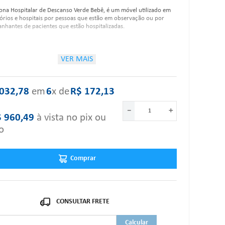
ona Hospitalar de Descanso Verde Bebê, é um móvel utilizado em
órios e hospitais por pessoas que estão em observação ou por
hantes de pacientes que estão hospitalizadas.
rísticas:
VER MAIS
Reclinável em 4 posições;
032
,
78
‎ em‎
6
x de‎
R$
172
,
13
Estrutura com tubo de aço redondo de 1” x 1.20mm e 1” ¼ x
1.20mm;
－
＋
Encosto e assento de descanso para os pés estofado com
$
960
,
49
à vista no pix ou
espuma D23R com 70 mm de espessura, revestidos em material
de courvin;
o
Movimentos simultâneos de encosto e descanso para os pés
controlados por meio de alavanca lateral;
Tratamento anti-ferruginoso e pintura eletrostática à pó.
Comprar
ão Deitado:
Comprimento: 1,62cm;
Largura braço á braço: 76cm;