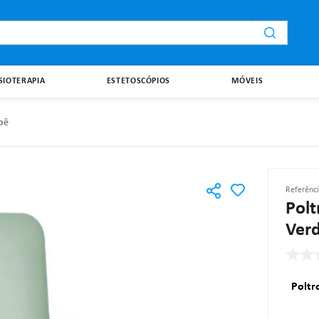
i
ISIOTERAPIA
ESTETOSCÓPIOS
MÓVEIS
bê
Referênc
Polt
Ver
Poltr