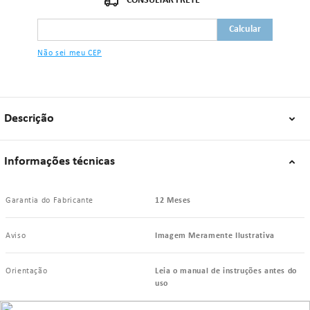
Pressão de 9,6g/mm2;
Dimensões de 286mm x 148mm;
Peso de 210g.
Não sei meu CEP
"Se algum dos itens acima estiver danificado ou faltando, por favor nos
contate."
Descrição
Informações técnicas
Garantia do Fabricante
12 Meses
Aviso
Imagem Meramente Ilustrativa
Orientação
Leia o manual de instruções antes do
uso