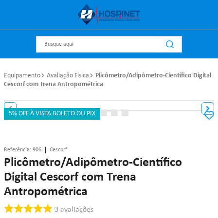
Busque aqui
Equipamento
Avaliação Física
Plicômetro/Adipômetro-Científico Digital
Cescorf com Trena Antropométrica
5% OFF À VISTA BOLETO OU PIX
Referência
:
906
Cescorf
Plicômetro/Adipômetro-Científico
Digital Cescorf com Trena
Antropométrica
3
avaliações