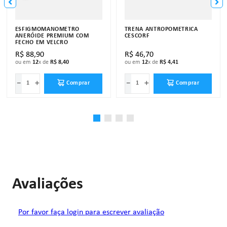
ESFIGMOMANÔMETRO
TRENA ANTROPOMÉTRICA
ANERÓIDE PREMIUM COM
CESCORF
FECHO EM VELCRO
R$
88
,
90
R$
46
,
70
ou em
12
x de
R$
8
,
40
ou em
12
x de
R$
4
,
41
－
＋
－
＋
Comprar
Comprar
Avaliações
Por favor faça login para escrever avaliação