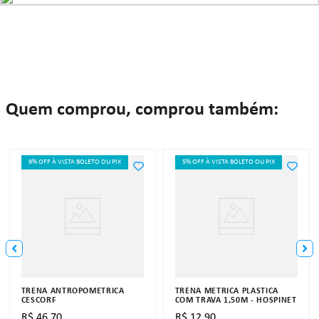
Quem comprou, comprou também:
9% OFF À VISTA BOLETO OU PIX
5% OFF À VISTA BOLETO OU PIX
TRENA ANTROPOMÉTRICA
TRENA MÉTRICA PLÁSTICA
CESCORF
COM TRAVA 1,50M - HOSPINET
R$
46
,
70
R$
12
,
90