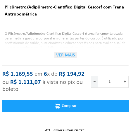
Plicômetro/Adipômetro-Científico Digital Cescorf com Trena
Antropométrica
O Plicômetro/Adipômetro-Científico Digital Cescorf é uma ferramenta usada
para medir a gordura corporal em diferentes partes do corpo. É utilizado por
profissionais de saúde, nutricionistas e educadores físicos para avaliar a saúde
e o desempenho esportivo. É digital e possui uma fita métrica integrada para
facilitar as medições.
VER MAIS
Características:
R$
1
.
169
,
55
‎ em‎ ‎
6
x de‎ ‎
R$
194
,
92
ou
R$
1
.
111
,
07
à vista no pix ou
－
＋
Chassis em alumínio revestido em epóxi;
boleto
Cabo e ponteiras em nylon technyl;
Caixa de comando eletrônico em ABS;
Display digital de 7 segmentos;
Comprar
Alimentado por bateria de 3V (CR2032);
Liga automaticamente ao abrir as hastes;
Desliga automaticamente após fechado por 7 segundos;
Botão FIXA para travar/destravar o display digital;
Sensibilidade de 0,1mm;
Amplitude de 75mm;