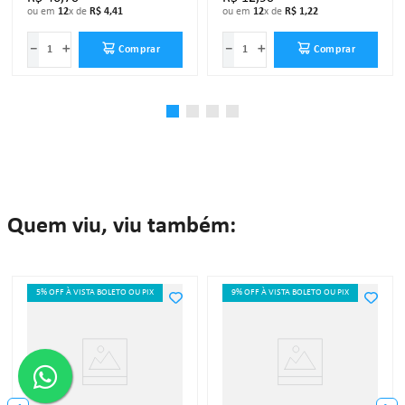
ou em
12
x de
R$
4
,
41
ou em
12
x de
R$
1
,
22
－
＋
－
＋
Comprar
Comprar
Quem viu, viu também:
5% OFF À VISTA BOLETO OU PIX
9% OFF À VISTA BOLETO OU PIX