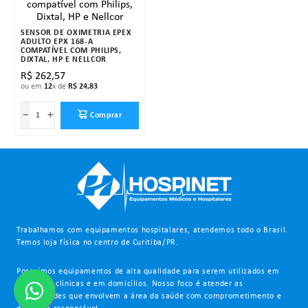
SENSOR DE OXÍMETRIA EPEX
ADULTO EPX 168-A
COMPATÍVEL COM PHILIPS,
DIXTAL, HP E NELLCOR
R$
262
,
57
ou em
12
x de
R$
24
,
83
－
＋
Comprar
Trabalhamos com equipamentos hospitalares, atendemos todo o Brasil.
Temos loja física no centro de Curitiba/PR.
Possuímos equipamentos de alta qualidade para serem utilizados em
hospitais, clínicas e em domicílios. Nosso foco é atender as
necessidades que envolvem a área da saúde com comprometimento e