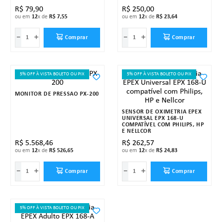
R$
79
,
90
R$
250
,
00
ou em
12
x de
R$
7
,
55
ou em
12
x de
R$
23
,
64
－
＋
－
＋
Comprar
Comprar
5% OFF À VISTA BOLETO OU PIX
5% OFF À VISTA BOLETO OU PIX
MONITOR DE PRESSÃO PX-200
SENSOR DE OXÍMETRIA EPEX
UNIVERSAL EPX 168-U
COMPATÍVEL COM PHILIPS, HP
E NELLCOR
R$
5
.
568
,
46
R$
262
,
57
ou em
12
x de
R$
526
,
65
ou em
12
x de
R$
24
,
83
－
＋
－
＋
Comprar
Comprar
5% OFF À VISTA BOLETO OU PIX