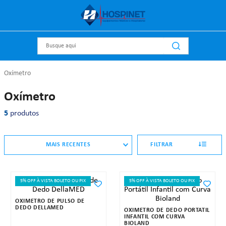
Busque aqui
Oxímetro
Oxímetro
5
produtos
MAIS RECENTES
FILTRAR
5% OFF À VISTA BOLETO OU PIX
5% OFF À VISTA BOLETO OU PIX
OXÍMETRO DE PULSO DE
DEDO DELLAMED
OXÍMETRO DE DEDO PORTÁTIL
INFANTIL COM CURVA
BIOLAND