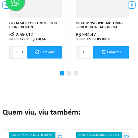
OFTALMOSCÓPIO MINI 3000
OFTALMOSCÓPIO MD OMNI
HEINE XENON
3000 XENON HALOGENA
R$
2
.
650
,
12
R$
934
,
47
ou em
12
x de
R$
250
,
64
ou em
12
x de
R$
88
,
38
－
＋
－
＋
Comprar
Comprar
Quem viu, viu também:
5% OFF À VISTA BOLETO OU PIX
5% OFF À VISTA BOLETO OU PIX