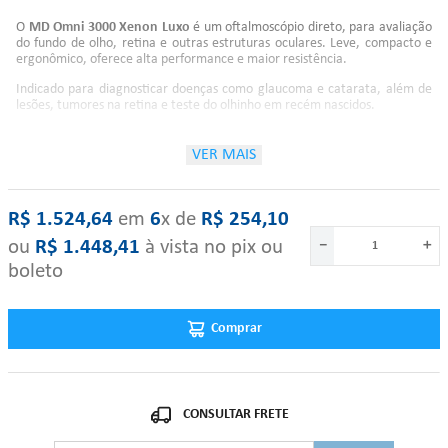
O
MD Omni 3000 Xenon Luxo
é um oftalmoscópio direto, para avaliação
do fundo de olho, retina e outras estruturas oculares. Leve, compacto e
ergonômico, oferece alta performance e maior resistência.
Indicado para diagnosticar doenças como glaucoma e catarata, além de
lesões, tumores na retina e teste do olhinho em recém nascidos.
Cabo em metal com revestimento termoplástico reforçado. Clip de metal
para fixação no bolso e interruptor liga/desliga integrado.
VER MAIS
Características
19 lentes de -20 a +20 dioptrias com marcador iluminado
R$
1
.
524
,
64
‎ em‎ ‎
6
x de‎ ‎
R$
254
,
10
Óptica selada à prova de poeiras
Borracha de proteção evita riscar a lente dos óculos
ou
R$
1
.
448
,
41
à vista no pix ou
－
＋
Lâmpada Xenon Halógena 2.5V (amarelada)
boleto
Cabeça em ABS, resistente à impactos
Seleção de 5 aberturas, com filtro verde livre de vermelho
Em caso de dúvidas, por favor entrar em contato com a nossa Central de
Comprar
Atendimento