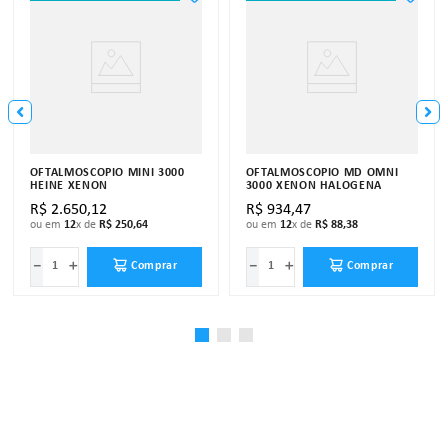
OFTALMOSCÓPIO MINI 3000
OFTALMOSCÓPIO MD OMNI
HEINE XENON
3000 XENON HALOGENA
R$
2
.
650
,
12
R$
934
,
47
ou em
12
x de
R$
250
,
64
ou em
12
x de
R$
88
,
38
－
＋
－
＋
Comprar
Comprar