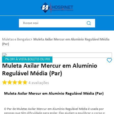
Busque aqui
Muletas e Bengalas
Muleta Axilar Mercur em Alumínio Regulável Média
(Par)
7% OFF À VISTA BOLETO OU PIX
Referência
:
301
mercur
Muleta Axilar Mercur em Alumínio
Regulável Média (Par)
4
avaliações
Muleta Axilar Mercur em Alumínio Regulável Média (Par)
O Par de Muletas Axilar Mercur em Alumínio Regulável Média é usada por
pessoas que têm dificuldade para andar. Elas ajudam a equilibrar o corpo e