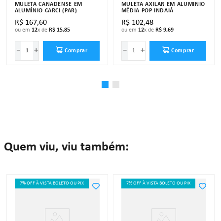
MULETA CANADENSE EM
MULETA AXILAR EM ALUMÍNIO
ALUMÍNIO CARCI (PAR)
MÉDIA POP INDAIÁ
R$
167
,
60
R$
102
,
48
ou em
12
x de
R$
15
,
85
ou em
12
x de
R$
9
,
69
－
＋
－
＋
Comprar
Comprar
Quem viu, viu também:
7% OFF À VISTA BOLETO OU PIX
7% OFF À VISTA BOLETO OU PIX