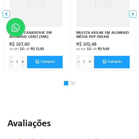
MULETA CANADENSE EM
MULETA AXILAR EM ALUMÍNIO
ALUMÍNIO CARCI (PAR)
MÉDIA POP INDAIÁ
R$
167
,
60
R$
102
,
48
ou em
12
x de
R$
15
,
85
ou em
12
x de
R$
9
,
69
－
＋
－
＋
Comprar
Comprar
Avaliações