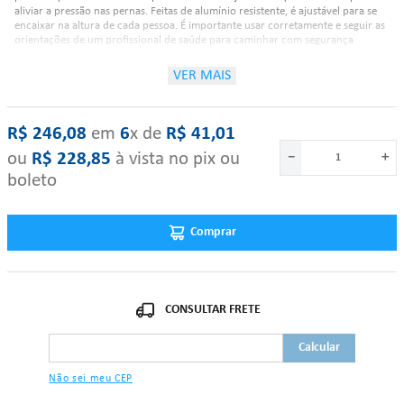
aliviar a pressão nas pernas. Feitas de alumínio resistente, é ajustável para se
encaixar na altura de cada pessoa. É importante usar corretamente e seguir as
orientações de um profissional de saúde para caminhar com segurança
enquanto se recupera de lesões ou cirurgias.
VER MAIS
Características:
R$
246
,
08
‎ em‎ ‎
6
x de‎ ‎
R$
41
,
01
ou
R$
228
,
85
à vista no pix ou
－
＋
Fabricada em alumínio anodizado, que lhe confere leveza e resistência;
A muleta possui nove níveis de ajuste de altura inferior reguláveis
boleto
através de pino duplo com mola e indicador de posição do pino e
cinco níveis de ajuste superior, proporcionando um posicionamento
adequado aos braços;
Comprar
Contém apoio de mão em material confortável;
Sistema interno para redução de ruído e ponteira de borracha com
peça metálica interna para reduzir o desgaste;
Altura mínima: 114cm;
Altura máxima: 134cm;
Resistência: 130 kg.
"Se algum dos itens acima estiver danificado ou faltando, por favor nos
contate."
Não sei meu CEP