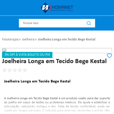
Busque aqui
Fisioterapia
Joelheira
Joelheira Longa em Tecido Bege Kestal
5% OFF À VISTA BOLETO OU PIX
Referência
:
P2028
Kestal
Joelheira Longa em Tecido Bege Kestal
Joelheira Longa em Tecido Bege Kestal
A Joelheira Longa em Tecido Bege Kestal é um produto usado para dar suporte
ao joelho em casos de lesões ou problemas médicos. Ela ajuda a estabilizar a
articulação, reduzindo inchaço e dor. Feita de tecido confortável, pode ser
usada por longos períodos. É indicada para entorses, tendinites e artrite. Não