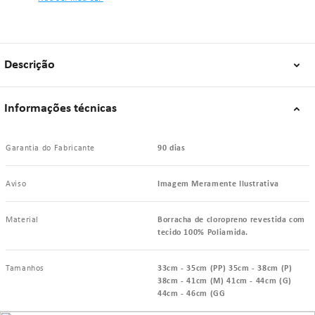
Descrição
Informações técnicas
Garantia do Fabricante
90 dias
Aviso
Imagem Meramente Ilustrativa
Material
Borracha de cloropreno revestida com
tecido 100% Poliamida.
Tamanhos
33cm - 35cm (PP) 35cm - 38cm (P)
38cm - 41cm (M) 41cm - 44cm (G)
44cm - 46cm (GG