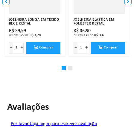
JOELHEIRA LONGA EM TECIDO
JOELHEIRA ELÁSTICA EM
BEGE KESTAL
POLIÉSTER KESTAL
R$
39
,
99
R$
36
,
90
ou em
12
x de
R$
3
,
78
ou em
12
x de
R$
3
,
48
－
＋
－
＋
Comprar
Comprar
Avaliações
Por favor faça login para escrever avaliação