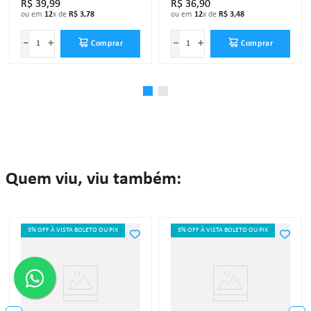
R$
39
,
99
R$
36
,
90
ou em
12
x de
R$
3
,
78
ou em
12
x de
R$
3
,
48
－
＋
－
＋
Comprar
Comprar
Quem viu, viu também:
5% OFF À VISTA BOLETO OU PIX
5% OFF À VISTA BOLETO OU PIX