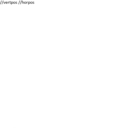
//vertpos //horpos