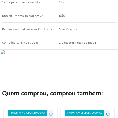
Saída para fone de ouvido
Sim
Bateria Interna Recarregável
Não
Display com Batimentos Cardíacos
Sem Display
Conteúdo da Embalagem
1 Detector Fetal de Mesa
Quem comprou, comprou também:
5% OFF À VISTA BOLETO OU PIX
5% OFF À VISTA BOLETO OU PIX