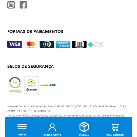
Cadeiras de rodas
Aparelhos de pressão
Oxigenoterapia
FORMAS DE PAGAMENTOS
SELOS DE SEGURANÇA
Hospinet Comercio e Assistência Ltda - CNPJ: 06.576.044/0001-40 | Rua Barão do Rio Branco, 518 -
Centro - CEP 80010-180 Curitiba-PR
Preços e condições de pagamento exclusivos para compras realizadas através do site e televendas.
Os estoques são limitados e os valores não se aplicam à nossa rede de lojas físicas podendo sofrer
alterações sem aviso prévio.
Minha Conta