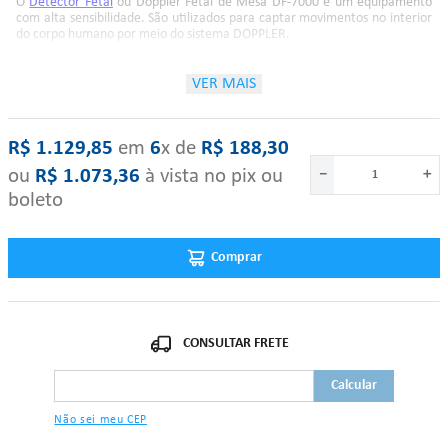
O
Detector Fetal
ou Doppler Fetal de Mesa DF-7000 é um equipamento
com alta sensibilidade. São utilizados para captar movimentos no interior
do corpo humano por meio do sistema DOPPLER.
VER MAIS
São aferidos para uma excelente sensibilidade e um menor nível de ruídos,
obtendo assim ótimos resultados na obstetrícia. Gabinete e transdutor em
material ABS de alto impacto que evita a oxidação e deterioração ao
longo do tempo e com suporte lateral para transdutor facilitando seu
R$
1
.
129
,
85
‎ em‎ ‎
6
x de‎ ‎
R$
188
,
30
armazenamento e transporte.
ou
R$
1
.
073
,
36
à vista no pix ou
－
＋
boleto
Com o seu sistema moderno o
Detector Fetal Medpej
permite a detecção
do coração do feto e o diagnóstico da gravidez múltipla entre a 10ª e 12ª
semana de gestação, possibilitando a avaliação do ritmo cardíaco fetal
Comprar
durante a gravidez e pré-parto. Posteriormente por volta da 24ª à 26ª
semana de gravidez, o som distinto e claro da placenta ajuda sua
localização e facilita o diagnóstico da placenta prévia. O fluxo do cordão
umbilical, também pode ser ouvido nesse estágio.
Transdutor desconectável, facilitando a troca em caso de manutenção,
com tecnologia micro processada que dispensa a calibração do
equipamento após sua substituição.
Não sei meu CEP