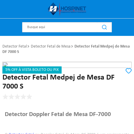
Busque aqui
Detector Fetal
Detector Fetal de Mesa
Detector Fetal Medpej de Mesa
DF 7000 S
5% OFF À VISTA BOLETO OU PIX
Referência
:
564
Medpej
Detector Fetal Medpej de Mesa DF
7000 S
Detector Doppler Fetal de Mesa DF-7000