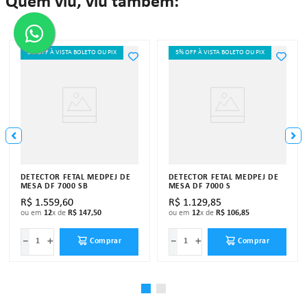
Quem viu, viu também:
5% OFF À VISTA BOLETO OU PIX
5% OFF À VISTA BOLETO OU PIX
DETECTOR FETAL MEDPEJ DE
DETECTOR FETAL MEDPEJ DE
MESA DF 7000 SB
MESA DF 7000 S
R$
1
.
559
,
60
R$
1
.
129
,
85
ou em
12
x de
R$
147
,
50
ou em
12
x de
R$
106
,
85
－
＋
－
＋
Comprar
Comprar