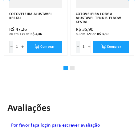
COTOVELEIRA AJUSTÁVEL
COTOVELEIRA LONGA
KESTAL
AJUSTÁVEL TENNIS ELBOW
KESTAL
R$
47
,
26
R$
35
,
90
ou em
12
x de
R$
4
,
46
ou em
12
x de
R$
3
,
39
－
＋
－
＋
Comprar
Comprar
Avaliações
Por favor faça login para escrever avaliação