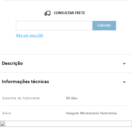
32cm - 34cm (GG).
"Se algum dos itens acima estiver danificado ou faltando, por favor nos
contate."
Não sei meu CEP
Descrição
Informações técnicas
Garantia do Fabricante
90 dias
Aviso
Imagem Meramente Ilustrativa