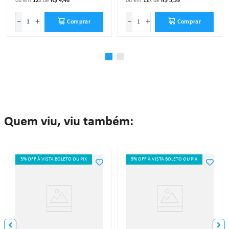
ou em
12
x de
R$
4
,
46
ou em
12
x de
R$
3
,
39
－
＋
－
＋
Comprar
Comprar
Quem viu, viu também:
5% OFF À VISTA BOLETO OU PIX
5% OFF À VISTA BOLETO OU PIX