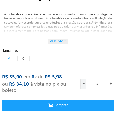
A cotoveleira preta Kestal é um acessório médico usado para proteger e
fornecer suporte ao cotovelo. A cotoveleira ajuda a estabilizar a articulação do
cotovelo, fornecendo suporte e reduzindo a pressão sobre ela. Além disso, ela
também oferece compressão, o que pode ajudar a aliviar a dor e a inflamação.
É especialmente útil para pessoas com lesões, inflamação ou instabilidade no
cotovelo.
VER MAIS
Características:
Tamanho
Possui faixa ajustável que oferece melhor compressão e ajuste ao
M
G
corpo, proporcionando mais firmeza à articulação;
Desenvolvida em borracha de cloropreno;
Revestida com tecido 100% poliamida.
R$
35
,
90
‎ em‎ ‎
6
x de‎ ‎
R$
5
,
98
ou
R$
34
,
10
à vista no pix ou
－
＋
Tamanhos:
boleto
21cm - 24cm (PP);
Comprar
24cm - 27cm (P);
27cm - 30cm (M);
30cm - 32cm (G);