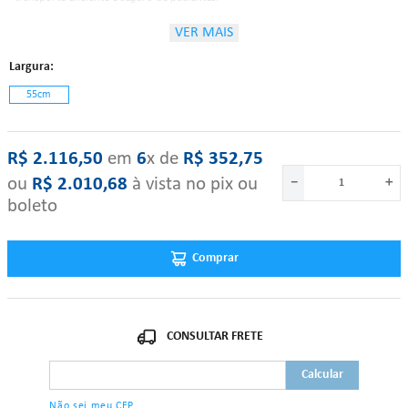
VER MAIS
Características:
Largura
55cm
Estrutura construída em tubos de aço Inox de 1 ¼ ”;
Leito estofado com espuma D26;
Grades laterais;
Cabeceira regulável;
R$
2
.
116
,
50
‎ em‎ ‎
6
x de‎ ‎
R$
352
,
75
Revestimento em Corano;
Tratamento anti-ferruginoso, pintura eletrostática à pó;
ou
R$
2
.
010
,
68
à vista no pix ou
－
＋
Estrutura ergonômica;
boleto
Ajustável em altura e inclinação;
Acompanha suporte de soro;
Comprimento: 180 cm;
Largura: 60 cm;
Comprar
Altura: 80 cm;
Suporta até 150kg.
"Se algum dos itens acima estiver danificado ou faltando, por favor nos 
contate."
Não sei meu CEP