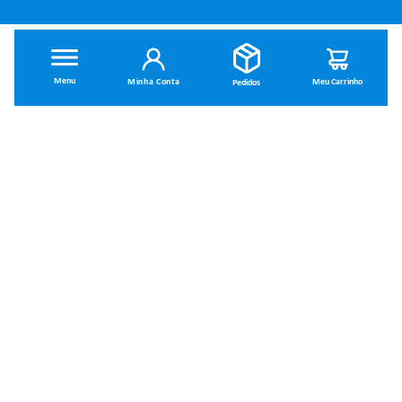
INSTITUCIONAL
Minha Conta
Dúvidas Frequentes
Trocas e Devoluções
Política de Privacidade
Política de Entrega
Termos de Uso
MINHA CONTA
Minha Conta
SOBRE NÓS
Meus Pedidos
Quem Somos