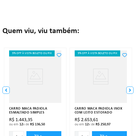
Quem viu, viu também:
5% OFF À VISTA BOLETO OU PIX
5% OFF À VISTA BOLETO OU PIX
CARRO MACA PADIOLA
CARRO MACA PADIOLA INOX
ESMALTADO SIMPLES
COM LEITO ESTOFADO
R$
1
.
443
,
35
R$
2
.
653
,
61
ou em
12
x de
R$
136
,
50
ou em
12
x de
R$
250
,
97