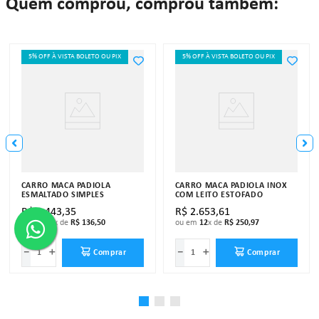
Quem comprou, comprou também:
5% OFF À VISTA BOLETO OU PIX
5% OFF À VISTA BOLETO OU PIX
CARRO MACA PADIOLA
CARRO MACA PADIOLA INOX
ESMALTADO SIMPLES
COM LEITO ESTOFADO
R$
1
.
443
,
35
R$
2
.
653
,
61
ou em
12
x de
R$
136
,
50
ou em
12
x de
R$
250
,
97
－
＋
－
＋
Comprar
Comprar