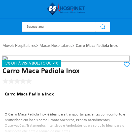
Busque aqui
Móveis Hospitalares
Macas Hospitalares
Carro Maca Padiola Inox
5% OFF À VISTA BOLETO OU PIX
Referência
:
8922
Metal Solution
Carro Maca Padiola Inox
Carro Maca Padiola Inox
O Carro Maca Padiola Inox é ideal para transportar pacientes com conforto e 
praticidade em locais como Pronto Socorros, Pronto Atendimentos, 
Observações, Tratamentos Intensivos e Ambulatórios é a solução ideal para o 
transporte eficiente e seguro de pacientes.