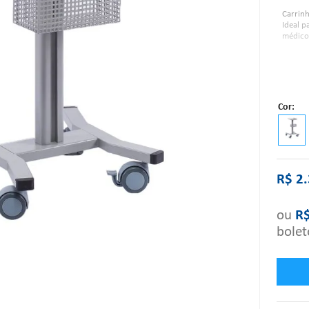
Carrinh
Ideal p
médicos
Caracte
Cor
R$
2
.
Dimens
ou
R
bolet
Dimens