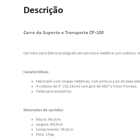
Descrição
Carro de Suporte e Transporte CP-100
Carrinho para Eletrocardiógrafo em estrutura metálica com rodízios. Ide
Características:
Fabricado com chapas metálicas, com pintura a pó de base plást
4 rodízios de 4” (10,16cm) com giro de 360° e freios frontais;
Cesta para acessórios.
Dimensões do carrinho:
Altura: 96,0cm
Largura: 60,0cm
Comprimento: 56,0cm
Peso: 15kg