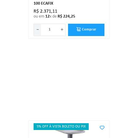
100 ECAFIX
R$
2
.
371
,
11
ou em
12
x de
R$
224
,
25
－
＋
Comprar
5% OFF À VISTA BOLETO OU PIX