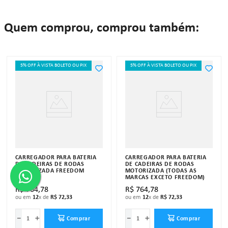
Peso: 450g.
Quem comprou, comprou também:
"Se algum dos itens acima estiver danificado ou faltando, por favor nos
contate."
5% OFF À VISTA BOLETO OU PIX
5% OFF À VISTA BOLETO OU PIX
CARREGADOR PARA BATERIA
CARREGADOR PARA BATERIA
DE CADEIRAS DE RODAS
DE CADEIRAS DE RODAS
MOTORIZADA FREEDOM
MOTORIZADA (TODAS AS
MARCAS EXCETO FREEDOM)
R$
764
,
78
R$
764
,
78
ou em
12
x de
R$
72
,
33
ou em
12
x de
R$
72
,
33
－
＋
－
＋
Comprar
Comprar