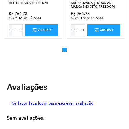
MOTORIZADA FREEDOM
MOTORIZADA (TODAS AS
MARCAS EXCETO FREEDOM)
R$
764
,
78
R$
764
,
78
ou em
12
x de
R$
72
,
33
ou em
12
x de
R$
72
,
33
－
＋
－
＋
Comprar
Comprar
Avaliações
Por favor faça login para escrever avaliação
Sem avaliações.