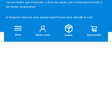
necessidades que envolvem a área da saúde com comprometimento e
de forma responsável.
A Hospinet oferece uma equipe qualificada para atendê-lo com
segurança e qualidade!
Minha Conta
INSTITUCIONAL
Dúvidas Frequentes
Trocas e Devoluções
Política de Privacidade
Política de Entrega
Termos de Uso
MINHA CONTA