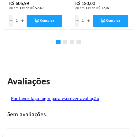
R$
606
,
99
R$
180
,
00
ou em
12
x de
R$
57
,
40
ou em
12
x de
R$
17
,
02
－
＋
－
＋
Comprar
Comprar
Avaliações
Por favor faça login para escrever avaliação
Sem avaliações.