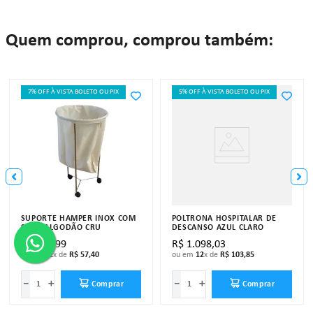
Quem comprou, comprou também:
7% OFF À VISTA BOLETO OU PIX
5% OFF À VISTA BOLETO OU PIX
SUPORTE HAMPER INOX COM
POLTRONA HOSPITALAR DE
SACO ALGODÃO CRU
DESCANSO AZUL CLARO
R$
606
,
99
R$
1
.
098
,
03
ou em
12
x de
R$
57
,
40
ou em
12
x de
R$
103
,
85
－
＋
－
＋
Comprar
Comprar