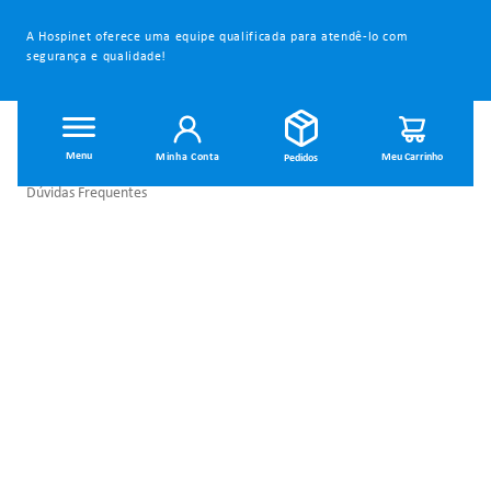
A Hospinet oferece uma equipe qualificada para atendê-lo com
segurança e qualidade!
INSTITUCIONAL
Minha Conta
Dúvidas Frequentes
Trocas e Devoluções
Política de Privacidade
Política de Entrega
Termos de Uso
MINHA CONTA
Minha Conta