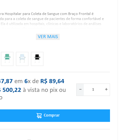
ra Hospitalar para Coleta de Sangue com Braço Frontal é
da para a coleta de sangue de pacientes de forma confortável e
 Ela é utilizada em hospitais, clínicas e laboratórios de análises
s. As cadeiras são projetadas com materiais que permitem uma
impeza e desinfecção. A cadeira oferece apoio adequado ao
VER MAIS
e e permite que os profissionais de saúde acessem facilmente a
ra coletar o sangue.
rísticas:
37
,
87
‎ em‎ ‎
6
x de‎ ‎
R$
89
,
64
Construído em tubos pintados 7/8";
Pés com ponteiras plásticas;
$
500
,
22
à vista no pix ou
－
＋
Assento, encosto e braço frontal estofados em espuma,
revestidos em Corano;
o
Tratamento anti-ferruginoso, pintura eletrostática à pó;
Largura: 45cm;
Comprimento: 55cm;
Comprar
Altura: 90cm;
Capacidade Aprox.: Até 120kg.