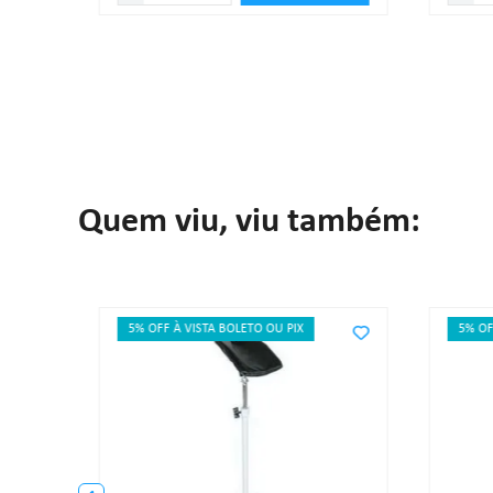
Quem viu, viu também:
5% OFF À VISTA BOLETO OU PIX
5% OF