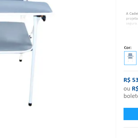
A Cadei
projeta
segura.
clínica
fácil l
pacient
veia pa
Cor
Caracte
R$
5
ou
R
bolet