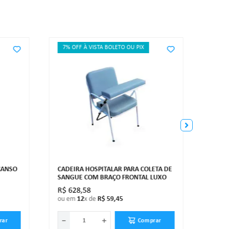
7% OFF À VISTA BOLETO OU PIX
5% O
SUPO
COM 
CANSO
CADEIRA HOSPITALAR PARA COLETA DE
SANGUE COM BRAÇO FRONTAL LUXO
R$
628
,
58
R$
2
ou em
12
x de
R$
59
,
45
ou e
－
＋
－
rar
Comprar