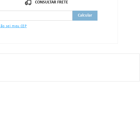
um dos itens acima estiver danificado ou faltando, por favor nos
."
ão sei meu CEP