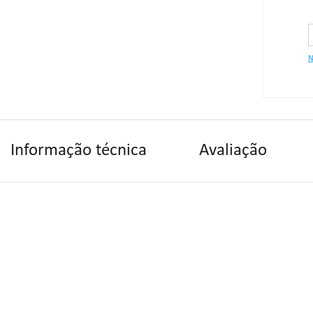
"Se alg
contate
N
Informação técnica
Avaliação