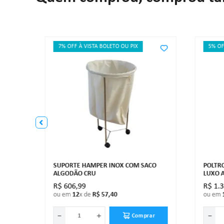
7% OFF À VISTA BOLETO OU PIX
5% OF
 PÉS
SUPORTE HAMPER INOX COM SACO
POLTR
ALGODÃO CRU
LUXO 
R$
606
,
99
R$
1
.
ou em
12
x de
R$
57
,
40
ou em
－
＋
－
ar
Comprar