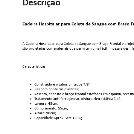
Descrição
Cadeira Hospitalar para Coleta de Sangue com Braço F
A Cadeira Hospitalar para Coleta de Sangue com Braço Frontal é projetad
são projetadas com materiais que permitem uma fácil limpeza e desinfe
Características:
Construído em tubos pintados 7/8";
Pés com ponteiras plásticas;
Assento, encosto e braço frontal estofados em espuma, revest
Tratamento anti-ferruginoso, pintura eletrostática à pó;
Largura: 45cm;
Comprimento: 55cm;
Altura: 90cm;
Capacidade Aprox.: Até 120kg.