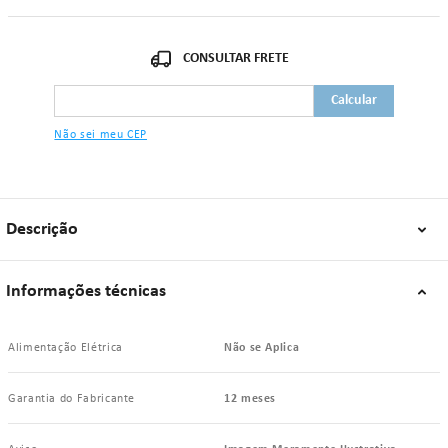
Protetor de Roupa: Nylon com Abas;
Capacidade: 120 Kg;
Larguras do assento: 50 cm;
Profundidades do assento: 46 cm;
Alturas do encosto: 50 cm;
Altura dianteira do assento ao piso: 50 cm;
Altura traseira do assento ao piso: 48 cm;
Regulagem do apoio de pés: de 40 cm a 48 cm.
Não sei meu CEP
"Se algum dos itens acima estiver danificado ou faltando, por favor nos
contate."
Descrição
Informações técnicas
Alimentação Elétrica
Não se Aplica
Garantia do Fabricante
12 meses