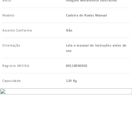
Aviso
Imagem Meramente Ilustrativa
Modelo
Cadeira de Rodas Manual
Assento Conforma
Não
Orientação
Leia o manual de instruções antes do
uso
Registro ANVISA
80118040002
Capacidade
120 Kg