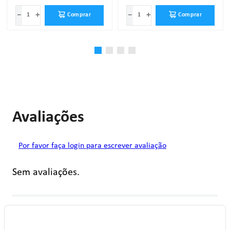
－
＋
－
＋
Comprar
Comprar
Avaliações
Por favor faça login para escrever avaliação
Sem avaliações.