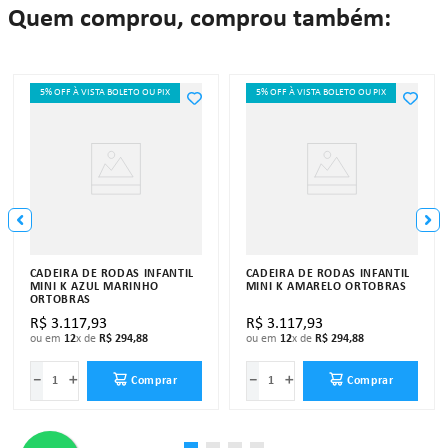
Quem comprou, comprou também:
5% OFF À VISTA BOLETO OU PIX
5% OFF À VISTA BOLETO OU PIX
CADEIRA DE RODAS INFANTIL
CADEIRA DE RODAS INFANTIL
MINI K AZUL MARINHO
MINI K AMARELO ORTOBRAS
ORTOBRAS
R$
3
.
117
,
93
R$
3
.
117
,
93
ou em
12
x de
R$
294
,
88
ou em
12
x de
R$
294
,
88
－
＋
－
＋
Comprar
Comprar