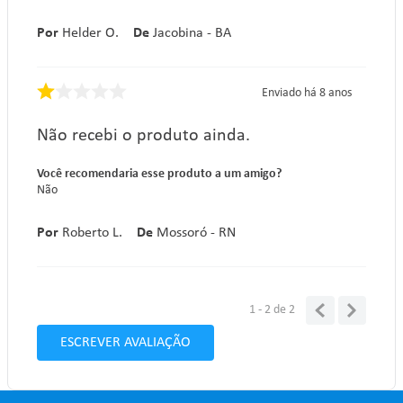
Por
Helder O.
De
Jacobina - BA
Enviado há
8 anos
Não recebi o produto ainda.
Você recomendaria esse produto a um amigo?
Não
Por
Roberto L.
De
Mossoró - RN
1 - 2
de
2
ESCREVER AVALIAÇÃO