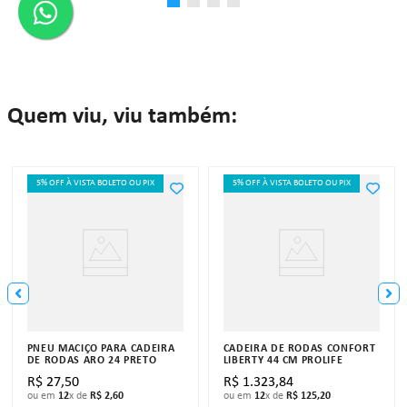
Quem viu, viu também:
5% OFF À VISTA BOLETO OU PIX
5% OFF À VISTA BOLETO OU PIX
PNEU MACIÇO PARA CADEIRA
CADEIRA DE RODAS CONFORT
DE RODAS ARO 24 PRETO
LIBERTY 44 CM PROLIFE
R$
27
,
50
R$
1
.
323
,
84
ou em
12
x de
R$
2
,
60
ou em
12
x de
R$
125
,
20