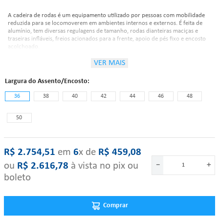
A cadeira de rodas é um equipamento utilizado por pessoas com mobilidade
reduzida para se locomoverem em ambientes internos e externos. É feita de
alumínio, tem diversas regulagens de tamanho, rodas dianteiras maciças e
traseiras infláveis, freios acionados para a frente, apoio de pés fixo e encosto
acolchoado.
VER MAIS
Características:
Largura do Assento/Encosto
36
38
40
42
44
46
48
Tipo de Quadro: Fechamento em Duplo X;
Material do quadro: Alumínio;
50
Rodas Dianteiras: 6? Maciça;
Apoio de pés: Fixo 60° Swing-Away Desmontável;
Pedal: ngulo Ajustável;
Eixo Traseiro: Desmontável;
R$
2
.
754
,
51
‎ em‎ ‎
6
x de‎ ‎
R$
459
,
08
Eixo Dianteiro: Desmontável;
Roda Traseira: 24? Raiada;
ou
R$
2
.
616
,
78
à vista no pix ou
－
＋
Pneu da Roda Traseira: Inflável 24?x 1 3/8?;
Aro de impulso: Alumínio Anodizado;
boleto
Estofamento de Encosto: Nylon Acolchoado;
Apoio de Braço: Rebatível;
Freios: Acionamento para frente;
Comprar
Estofamento de Assento: Nylon acolchoado;
Almofada: 5cm de espuma;