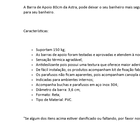
A Barra de Apoio 80cm da Astra, pode deixar o seu banheiro mais segur
para seu banheiro.
Características:
Suportam 150 kg;
As barras de apoio foram testadas e aprovadas e atendem à n
Sensação térmica agradável;
Antideslizante pois possui uma textura que oferece maior ader
De fácil instalação, os produtos acompanham kit de fixação fab
Os parafusos não ficam aparentes, pois acompanham canopla 
Indicadas para ambientes internos;
Acompanha buchas e parafusos em aço inox 304;
Diâmetro da barra: 3,6 cm;
Formato: Reta;
Tipo de Material: PVC.
"Se algum dos itens acima estiver danificado ou faltando, por favor no