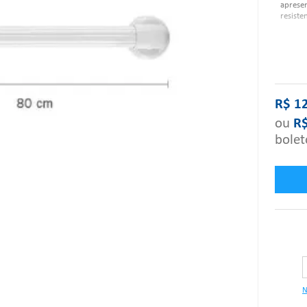
apresen
resiste
Caracte
R$
1
ou
R
bolet
N
"Se alg