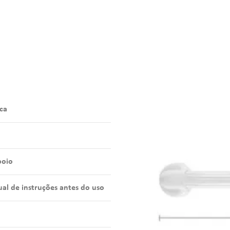
ca
poio
al de instruções antes do uso