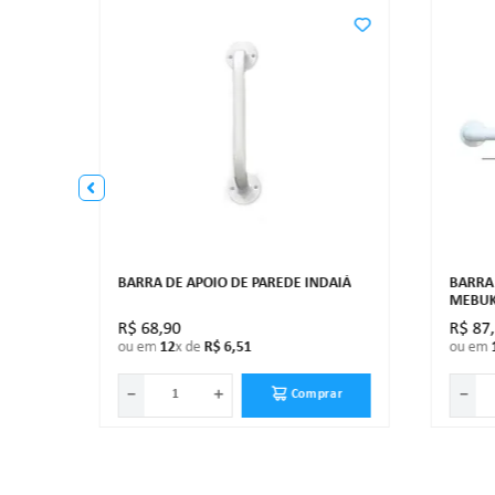
BARRA DE APOIO DE PAREDE INDAIÁ
BARRA
MEBUK
R$
68
,
90
R$
87
ou em
12
x de
R$
6
,
51
ou em
－
＋
－
ar
Comprar