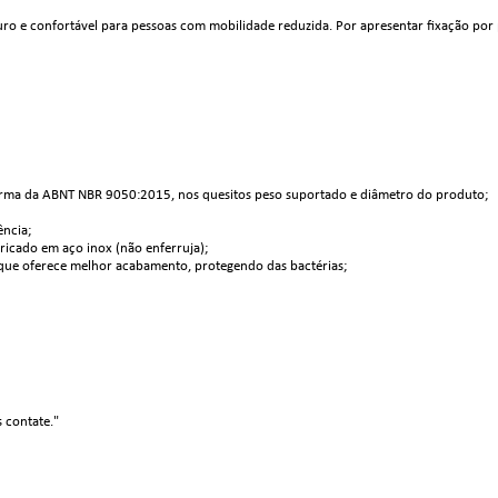
o e confortável para pessoas com mobilidade reduzida. Por apresentar fixação por pa
orma da ABNT NBR 9050:2015, nos quesitos peso suportado e diâmetro do produto;
ência;
ricado em aço inox (não enferruja);
que oferece melhor acabamento, protegendo das bactérias;
s contate."