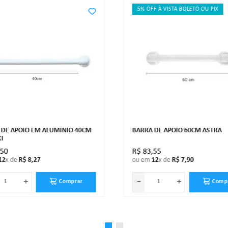
5% OFF À VISTA BOLETO OU PIX
 DE APOIO EM ALUMÍNIO 40CM
BARRA DE APOIO 60CM ASTRA
I
,
50
R$
83
,
55
12
x de
R$
8
,
27
ou em
12
x de
R$
7
,
90
＋
－
＋
Comprar
Comp