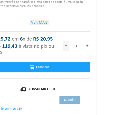
tar fixação por parafusos, esta barra de apoio é uma solução
nte e definitiva para seu banheiro.
rísticas:
VER MAIS
Suportam 150 kg;
25
,
72
‎ em‎ ‎
6
x de‎ ‎
R$
20
,
95
As barras de apoio foram testadas e aprovadas e atendem à
norma da ABNT NBR 9050:2015, nos quesitos peso suportado e
$
119
,
43
à vista no pix ou
－
＋
diâmetro do produto;
o
Sensação térmica agradável;
Antideslizante pois possui uma textura que oferece maior
aderência;
De fácil instalação, os produtos acompanham kit de fixação
Comprar
fabricado em aço inox (não enferruja);
Os parafusos não ficam aparentes, pois acompanham canopla
que oferece melhor acabamento, protegendo das bactérias;
Indicadas para ambientes internos;
Acompanha buchas e parafusos em aço inox 304;
Diâmetro da barra: 3,6 cm;
Formato: Reta;
Tipo de Material: PVC.
ão sei meu CEP
um dos itens acima estiver danificado ou faltando, por favor nos