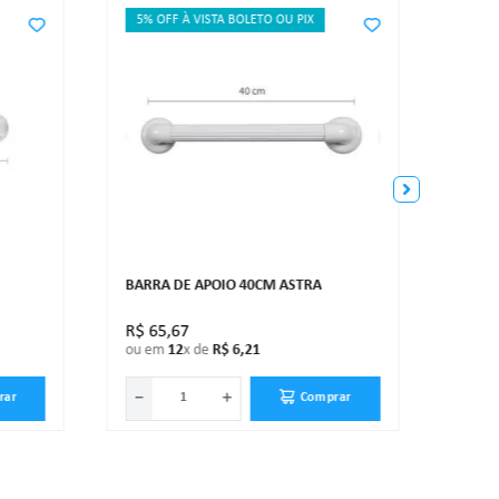
5% OFF À VISTA BOLETO OU PIX
5% O
BARR
BARRA DE APOIO 40CM ASTRA
R$
65
,
67
R$
5
ou em
12
x de
R$
6
,
21
ou e
－
＋
－
rar
Comprar