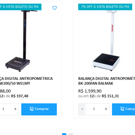
F À VISTA BOLETO OU PIX
7% OFF À VISTA BOLETO OU PIX
ÇA DIGITAL ANTROPOMÉTRICA
BALANÇA DIGITAL ANTROPOMÉT
 W200/50 WELMY
BK-200FAN BALMAK
088
,
00
R$
1
.
599
,
90
12
x de
R$
197
,
48
ou em
12
x de
R$
151
,
31
＋
－
＋
Comprar
Comp