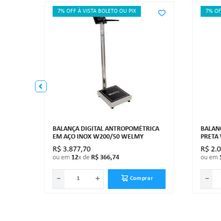
7% OFF À VISTA BOLETO OU PIX
7% OF
RICA
BALANÇA DIGITAL ANTROPOMÉTRICA
BALAN
EM AÇO INOX W200/50 WELMY
PRETA
R$
3
.
877
,
70
R$
2
.
ou em
12
x de
R$
366
,
74
ou em
－
＋
－
ar
Comprar