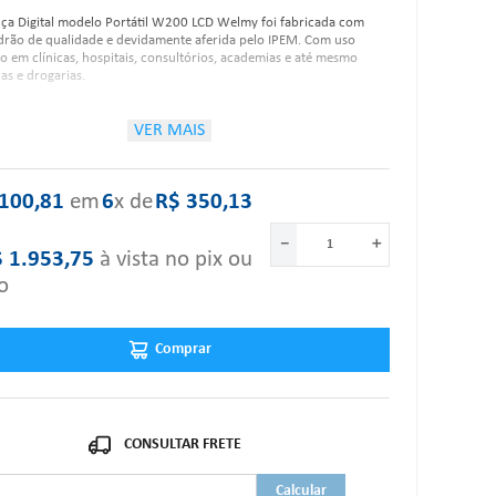
nça Digital modelo Portátil W200 LCD Welmy foi fabricada com
drão de qualidade e devidamente aferida pelo IPEM. Com uso
o em clínicas, hospitais, consultórios, academias e até mesmo
as e drogarias.
VER MAIS
rísticas:
100
,
81
‎ em‎
6
x de‎
R$
350
,
13
Teclado com membrana em policarbonato de alta resistência;
Display de 6 dígitos;
－
＋
Função tara até a capacidade máxima da balança;
$
1
.
953
,
75
à vista no pix ou
Fabricada em baquelite;
Plataforma em chapa de aço carbono;
o
Tapete adesivo em PVC;
Pés reguláveis em borracha sintética.
Comprar
um dos itens acima estiver danificado ou faltando, por favor nos
."