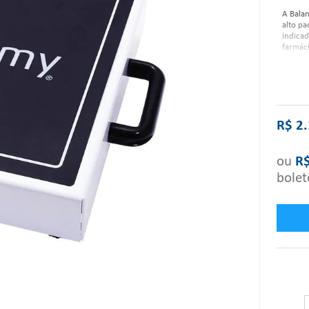
A Bala
alto pa
indicad
farmáci
Caracte
R$
2
.
ou
R
bolet
"Se alg
contate