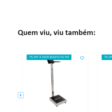
Quem viu, viu também:
7% OFF À VISTA BOLETO OU PIX
7% OF
RICA