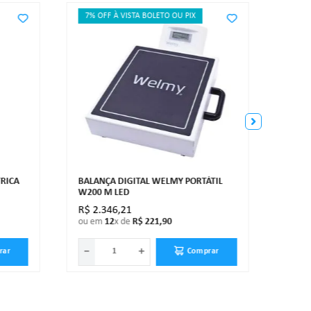
7% OFF À VISTA BOLETO OU PIX
7% O
BALAN
LCD 
RICA
BALANÇA DIGITAL WELMY PORTÁTIL
W200 M LED
R$
2
.
346
,
21
R$
2
.
ou em
12
x de
R$
221
,
90
ou e
－
＋
－
rar
Comprar