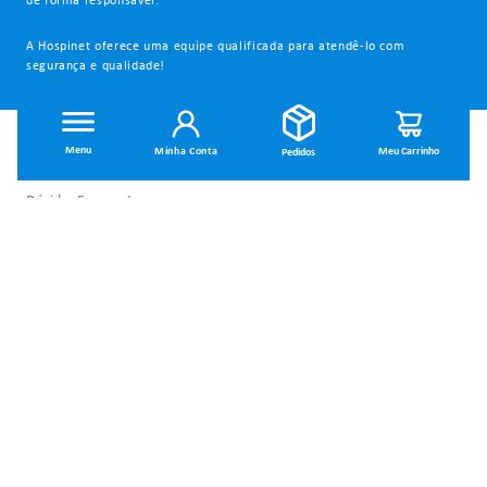
de forma responsável.
A Hospinet oferece uma equipe qualificada para atendê-lo com
segurança e qualidade!
INSTITUCIONAL
Minha Conta
Dúvidas Frequentes
Trocas e Devoluções
Política de Privacidade
Política de Entrega
Termos de Uso
MINHA CONTA