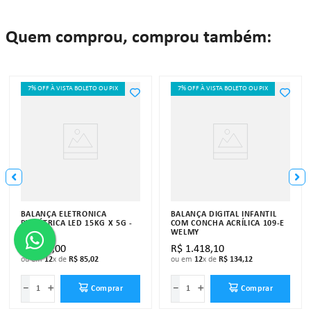
Quem comprou, comprou também:
7% OFF À VISTA BOLETO OU PIX
7% OFF À VISTA BOLETO OU PIX
BALANÇA ELETRÔNICA
BALANÇA DIGITAL INFANTIL
PEDIÁTRICA LED 15KG X 5G -
COM CONCHA ACRÍLICA 109-E
WELMY
WELMY
R$
899
,
00
R$
1
.
418
,
10
ou em
12
x de
R$
85
,
02
ou em
12
x de
R$
134
,
12
－
＋
－
＋
Comprar
Comprar