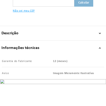
"Se algum dos itens acima estiver danificado ou faltando, por favor nos
contate."
Não sei meu CEP
Descrição
Informações técnicas
Garantia do Fabricante
12 (meses)
Aviso
Imagem Meramente Ilustrativa