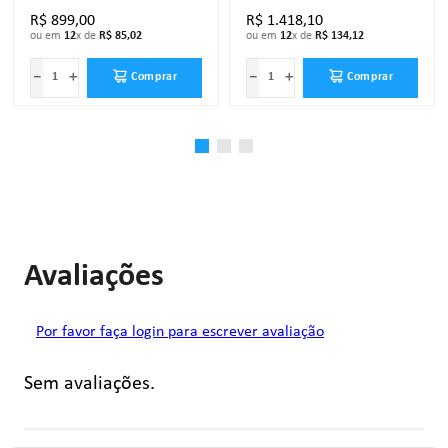
R$
899
,
00
R$
1
.
418
,
10
ou em
12
x de
R$
85
,
02
ou em
12
x de
R$
134
,
12
－
＋
－
＋
Comprar
Comprar
Avaliações
Por favor faça login para escrever avaliação
Sem avaliações.