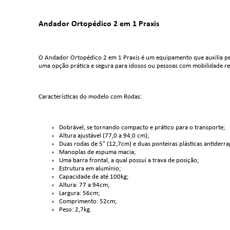
Andador Ortopédico 2 em 1 Praxis
O Andador Ortopédico 2 em 1 Praxis é um equipamento que auxilia pe
uma opção prática e segura para idosos ou pessoas com mobilidade red
Características do modelo com Rodas:
Dobrável, se tornando compacto e prático para o transporte;
Altura ajustável (77,0 a 94,0 cm);
Duas rodas de 5” (12,7cm) e duas ponteiras plásticas antiderra
Manoplas de espuma macia;
Uma barra frontal, a qual possui a trava de posição;
Estrutura em alumínio;
Capacidade de até 100kg;
Altura: 77 a 94cm;
Largura: 56cm;
Comprimento: 52cm;
Peso: 2,7kg.