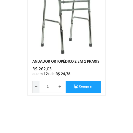
ANDADOR ORTOPÉDICO 2 EM 1 PRAXIS
R$
262
,
03
ou em
12
x de
R$
24
,
78
－
＋
Comprar