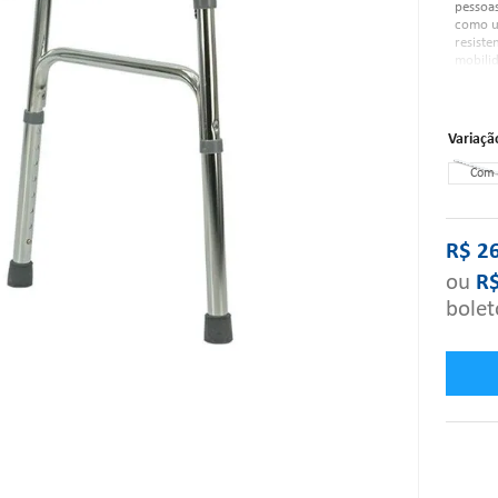
pessoa
como u
resiste
mobilid
indepen
Variaçã
Caract
Com 
R$
2
ou
R
bolet