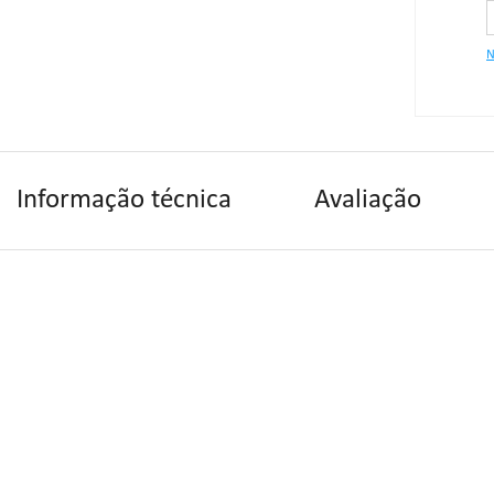
Caracte
N
Informação técnica
Avaliação
"Se alg
contate