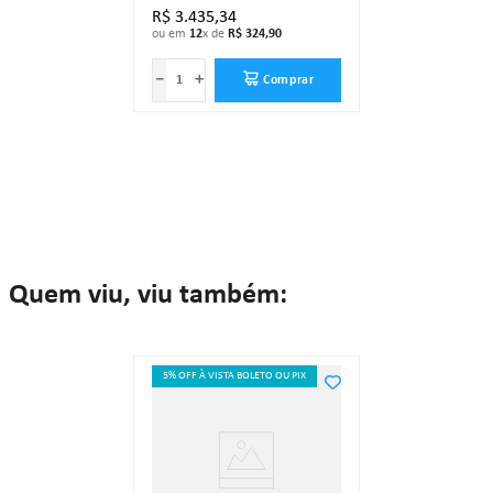
contate."
R$
3
.
435
,
34
ou em
12
x de
R$
324
,
90
－
＋
Comprar
Quem viu, viu também:
5% OFF À VISTA BOLETO OU PIX