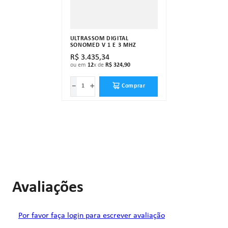
ULTRASSOM DIGITAL
SONOMED V 1 E 3 MHZ
R$
3
.
435
,
34
ou em
12
x de
R$
324
,
90
－
＋
Comprar
Avaliações
Por favor faça login para escrever avaliação