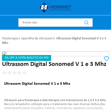
Busque aqui
Fisioterapia
Aparelho de Ultrassom
Ultrassom Digital Sonomed V 1 e 3
Mhz
5% OFF À VISTA BOLETO OU PIX
Referência
:
181
Carci
Ultrassom Digital Sonomed V 1 e 3 Mhz
Ultrassom Digital Sonomed V 1 e 3 Mhz
Ultrassom para fisioterapia e eletroterapia com transdutores de 1,0 E 3,3 MHz.
Recurso terapêutico utilizado para o tratamento das mais diversas disfunções
osteomioarticulares (luxações, fraturas, contraturas, espasmos musculares),