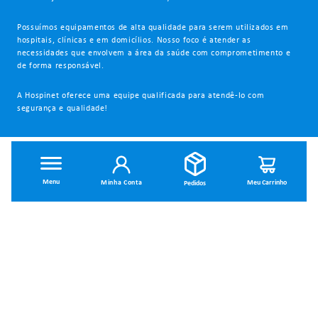
Possuímos equipamentos de alta qualidade para serem utilizados em
hospitais, clínicas e em domicílios. Nosso foco é atender as
necessidades que envolvem a área da saúde com comprometimento e
de forma responsável.
A Hospinet oferece uma equipe qualificada para atendê-lo com
segurança e qualidade!
INSTITUCIONAL
Minha Conta
Dúvidas Frequentes
Trocas e Devoluções
Política de Privacidade
Política de Entrega
Termos de Uso