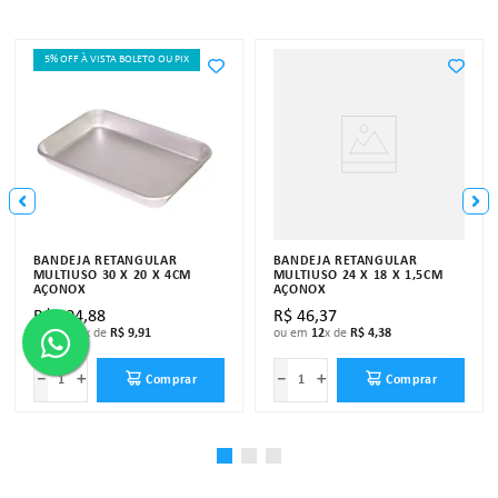
5% OFF À VISTA BOLETO OU PIX
BANDEJA RETANGULAR
BANDEJA RETANGULAR
MULTIUSO 30 X 20 X 4CM
MULTIUSO 24 X 18 X 1,5CM
AÇONOX
AÇONOX
R$
104
,
88
R$
46
,
37
ou em
12
x de
R$
9
,
91
ou em
12
x de
R$
4
,
38
－
＋
－
＋
Comprar
Comprar