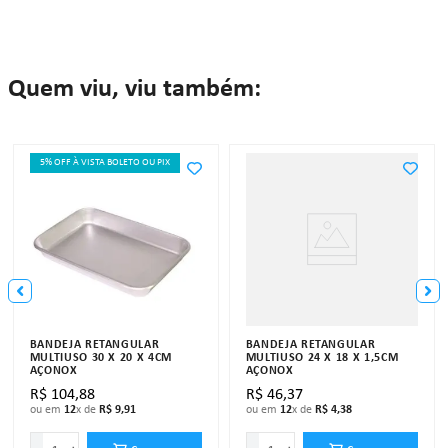
Quem viu, viu também:
5% OFF À VISTA BOLETO OU PIX
BANDEJA RETANGULAR
BANDEJA RETANGULAR
MULTIUSO 30 X 20 X 4CM
MULTIUSO 24 X 18 X 1,5CM
AÇONOX
AÇONOX
R$
104
,
88
R$
46
,
37
ou em
12
x de
R$
9
,
91
ou em
12
x de
R$
4
,
38