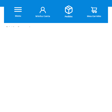
INSTITUCIONAL
Minha Conta
Dúvidas Frequentes
Trocas e Devoluções
Política de Privacidade
Política de Entrega
Termos de Uso
MINHA CONTA
Minha Conta
SOBRE NÓS
Meus Pedidos
Quem Somos