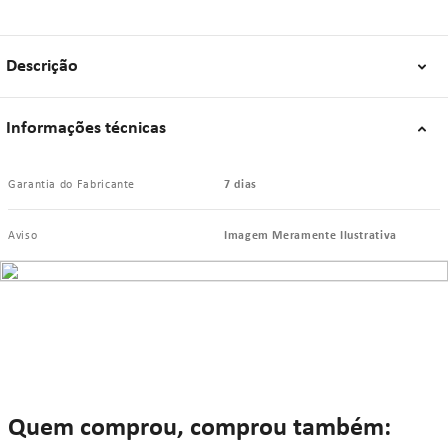
Design Compacto: Tamanho adequado que facilita o manuseio e a
disposição em espaços limitados;
Segurança: Bordas arredondadas para evitar acidentes durante o uso;
Estética: Acabamento polido que confere um aspecto profissional e
Descrição
elegante;
Funcionalidade: Multiuso, podendo ser utilizada em diversas situações
e necessidades;
Peso: Leve, facilitando o transporte e manuseio frequente;
Informações técnicas
Estabilidade: Base plana que garante estabilidade ao posicionar itens
sobre a bandeja.
Garantia do Fabricante
7 dias
"Se algum dos itens acima estiver danificado ou faltando, por favor nos
contate."
Aviso
Imagem Meramente Ilustrativa
Quem comprou, comprou também: