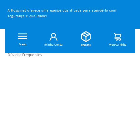
A Hospinet oferece uma equipe qualificada para atendê-lo com
segurança e qualidade!
INSTITUCIONAL
Minha Conta
Dúvidas Frequentes
Trocas e Devoluções
Política de Privacidade
Política de Entrega
Termos de Uso
MINHA CONTA
Minha Conta