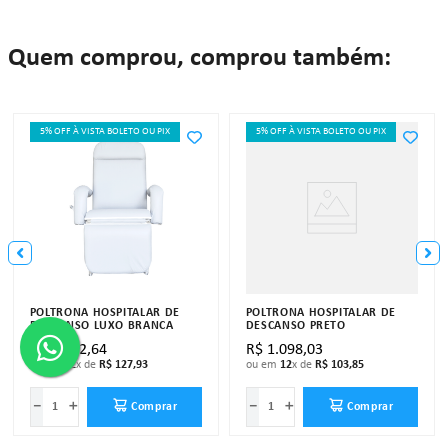
Quem comprou, comprou também:
5% OFF À VISTA BOLETO OU PIX
5% OFF À VISTA BOLETO OU PIX
POLTRONA HOSPITALAR DE
POLTRONA HOSPITALAR DE
DESCANSO LUXO BRANCA
DESCANSO PRETO
R$
1
.
352
,
64
R$
1
.
098
,
03
ou em
12
x de
R$
127
,
93
ou em
12
x de
R$
103
,
85
－
＋
－
＋
Comprar
Comprar