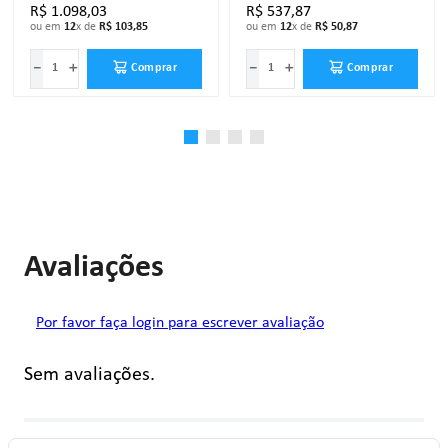
R$
1
.
098
,
03
R$
537
,
87
ou em
12
x de
R$
103
,
85
ou em
12
x de
R$
50
,
87
－
＋
－
＋
Comprar
Comprar
Avaliações
Por favor faça login para escrever avaliação
Sem avaliações.