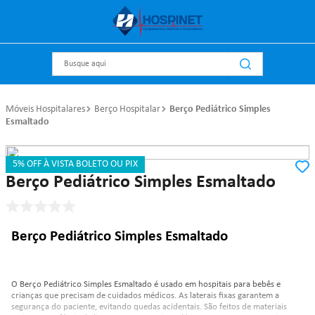
Busque aqui
Móveis Hospitalares
Berço Hospitalar
Berço Pediátrico Simples
Esmaltado
5% OFF À VISTA BOLETO OU PIX
Referência
:
0813
renascer
Berço Pediátrico Simples Esmaltado
Berço Pediátrico Simples Esmaltado
O Berço Pediátrico Simples Esmaltado é usado em hospitais para bebês e
crianças que precisam de cuidados médicos. As laterais fixas garantem a
segurança do paciente, evitando quedas acidentais. São feitos de materiais