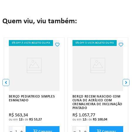
Quem viu, viu também:
5% OFF À VISTA BOLETO OU PIX
5% OFF À VISTA BOLETO OU PIX
BERÇO PEDIÁTRICO SIMPLES
BERÇO RECÉM NASCIDO COM
ESMALTADO
CUNA DE ACRÍLICO COM
CREMALHEIRA DE INCLINAÇÃO
PINTADO
R$
563
,
34
R$
1
.
057
,
77
ou em
12
x de
R$
53
,
27
ou em
12
x de
R$
100
,
04
－
＋
－
＋
Comprar
Comprar