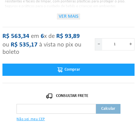
resistentes e fáceis de limpar, com ponteiras plásticas para proteger o piso.
Seguros e práticos para o cuidado de bebês e crianças em ambientes
hospitalares.
VER MAIS
Características:
R$
563
,
34
‎ em‎ ‎
6
x de‎ ‎
R$
93
,
89
ou
R$
535
,
17
à vista no pix ou
－
＋
Estrutura em tubo aço carbono redondo de 7/8 x 12cm;
boleto
Estrado em tiras de chapa de aço carbono de 12cm de espessura;
Grades fixas com balaústres em tubos de aço redondo;
Pés com ponteiras plásticas;
Acabamento pintura epóxi, com tratamento anti-ferruginoso;
Comprar
Profundidade: 75cm;
Largura: 42cm;
Altura: 95cm.
"Se algum dos itens acima estiver danificado ou faltando, por favor nos
contate."
Não sei meu CEP