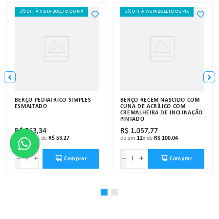
5% OFF À VISTA BOLETO OU PIX
5% OFF À VISTA BOLETO OU PIX
BERÇO PEDIÁTRICO SIMPLES
BERÇO RECÉM NASCIDO COM
ESMALTADO
CUNA DE ACRÍLICO COM
CREMALHEIRA DE INCLINAÇÃO
PINTADO
R$
563
,
34
R$
1
.
057
,
77
ou em
12
x de
R$
53
,
27
ou em
12
x de
R$
100
,
04
－
＋
－
＋
Comprar
Comprar